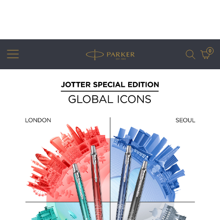
0
어번
조터
아이엠
조터 XL