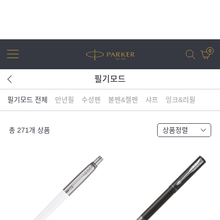
0
필기모드
필기모드 전체
만년필
수성펜
볼펜&젤펜
샤프
잉크&리필
어번
조터
아이엠
조터 XL
총
271
개 상품
상품정렬