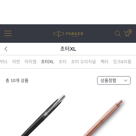
0
조터XL
카51
어번
아이엠
조터XL
조터
조터 오리지널
벡터
잉크&리필
어번
조터
아이엠
조터 XL
총
10
개 상품
상품정렬