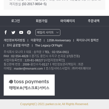
객지원실 (02-2017-9654~5)
로그인
회원가입
마이페이지
주문내역
패밀리 사이트
워터맨 쇼핑몰
개인정보처리방침
이용약관
135th Anniversary
파이오니어 컬렉션
조터 글로벌 아이콘
The Legacy Of Flight
파카 글로벌
주식회사 모나미
대표 : 송하윤
TEL : 02-554-0911
FAX : 02-554-4828
경기도 용인시 수지구 손곡로 17(동천동)
사업자등록번호 : 120-81-08227
[사업자정보확인]
통신판매 번호 : 2008-용인수지-0117
개인정보관리책임자 : 최준
이메일 : master@monami.com
호스팅서비스사업자 : ㈜커넥트웨이브
Copyright(C) 2021 parker.co.kr, All Rights Reserved.