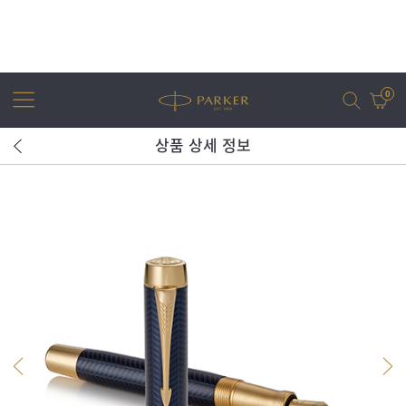
0
상품 상세 정보
어번
조터
아이엠
조터 XL