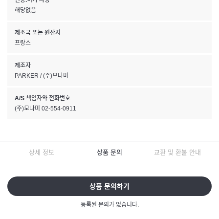
인증.허가 사항
해당없음
제조국 또는 원산지
프랑스
제조자
PARKER / (주)모나미
A/S 책임자와 전화번호
(주)모나미 02-554-0911
상세 정보
상품 문의
교환 및 환불 안내
상품 문의하기
등록된 문의가 없습니다.