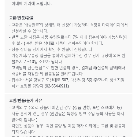
이내에 처리해 드립니다.
교환/반품/환불
- 교환은 '배송완료'의 상태일 때 신청이 가능하며 쇼핑몰 마이페이지에서
신청하실 수 있습니다.
- 반품 교환 시점은 제품 수령일로부터 7일 이내 접수하여야 가능하며(이
후 불가) 수령 받은 상태로 제품이 선회수되어야 합니다.
- 상품 상태를 당사에서 확인 후 환불이 진행됩니다.
- 가상계좌/무통장 입금을 통하여 결제해주신 경우 당사 규정에 의해 환
불까지 7 ~10일 소요가 됩니다.
- 고객님의 단순변심으로 인한 반품의 경우, 결제금액(실결제 금액)에서
배송비를 차감한 뒤 환불됨을 알려드립니다.
- 접수처: 서울 강남구 도산대로 507, 대신빌딩 5층 ㈜모나미 항소지점
파카 쇼핑몰 담당자 (02-554-0911)
교환/반품/불가 사유
- 고객의 부주의로 상품이 파손된 경우.(상품 변형, 표면 스크래치 등)
- 사용 흔적이 있는 경우 (만년필은 특성상 잉크 주입 등의 사용을 하지
않아야 합니다.)
- 각인된 상품의 경우, 각인 불량 및 제품 하자 이외에는 교환 및 환불이
되지 않습니다.