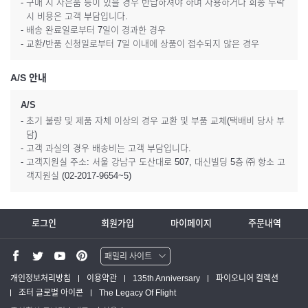
- 구매 시 사은품 등이 있을 경우 반납하셔야 하며 사용하거나 회송 누락
시 비용은 고객 부담입니다.
- 배송 완료일로부터 7일이 경과한 경우
- 교환/반품 신청일로부터 7일 이내에 상품이 접수되지 않은 경우
A/S 안내
A/S
- 초기 불량 및 제품 자체 이상의 경우 교환 및 부품 교체(택배비 당사 부
담)
- 고객 과실의 경우 배송비는 고객 부담입니다.
- 고객지원실 주소: 서울 강남구 도산대로 507, 대신빌딩 5층 ㈜ 항소 고
객지원실 (02-2017-9654~5)
로그인
회원가입
마이페이지
주문내역
패밀리 사이트
워터맨 쇼핑몰
개인정보처리방침
이용약관
135th Anniversary
파이오니어 컬렉션
조터 글로벌 아이콘
The Legacy Of Flight
파카 글로벌