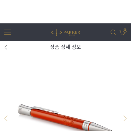
0
상품 상세 정보
어번
조터
아이엠
조터 XL