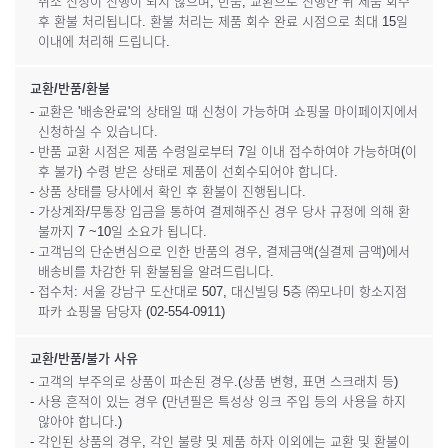
취소 신청이 진행이 되지 않으며, 반품, 교환으로 진행한 뒤 제품 회수
후 환불 처리됩니다. 환불 처리는 제품 회수 완료 시점으로 최대 15일
이내에 처리해 드립니다.
교환/반품/환불
- 교환은 '배송완료'의 상태일 때 신청이 가능하며 쇼핑몰 마이페이지에서
신청하실 수 있습니다.
- 반품 교환 시점은 제품 수령일로부터 7일 이내 접수하여야 가능하며(이
후 불가) 수령 받은 상태로 제품이 선회수되어야 합니다.
- 상품 상태를 당사에서 확인 후 환불이 진행됩니다.
- 가상계좌/무통장 입금을 통하여 결제해주신 경우 당사 규정에 의해 환
불까지 7 ~10일 소요가 됩니다.
- 고객님의 단순변심으로 인한 반품의 경우, 결제금액(실결제 금액)에서
배송비를 차감한 뒤 환불됨을 알려드립니다.
- 접수처: 서울 강남구 도산대로 507, 대신빌딩 5층 ㈜모나미 항소지점
파카 쇼핑몰 담당자 (02-554-0911)
교환/반품/불가 사유
- 고객의 부주의로 상품이 파손된 경우.(상품 변형, 표면 스크래치 등)
- 사용 흔적이 있는 경우 (만년필은 특성상 잉크 주입 등의 사용을 하지
않아야 합니다.)
- 각인된 상품의 경우, 각인 불량 및 제품 하자 이외에는 교환 및 환불이