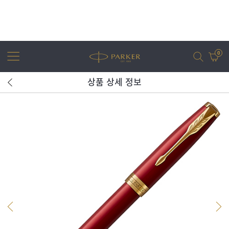
0
상품 상세 정보
어번
조터
아이엠
조터 XL