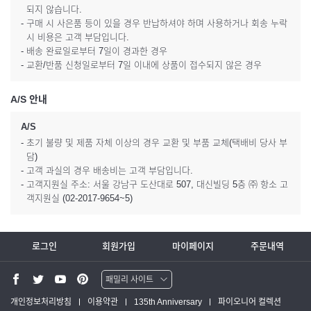
되지 않습니다.
- 구매 시 사은품 등이 있을 경우 반납하셔야 하며 사용하거나 회송 누락
시 비용은 고객 부담입니다.
- 배송 완료일로부터 7일이 경과한 경우
- 교환/반품 신청일로부터 7일 이내에 상품이 접수되지 않은 경우
A/S 안내
A/S
- 초기 불량 및 제품 자체 이상의 경우 교환 및 부품 교체(택배비 당사 부
담)
- 고객 과실의 경우 배송비는 고객 부담입니다.
- 고객지원실 주소: 서울 강남구 도산대로 507, 대신빌딩 5층 ㈜ 항소 고
객지원실 (02-2017-9654~5)
로그인
회원가입
마이페이지
주문내역
패밀리 사이트
워터맨 쇼핑몰
개인정보처리방침
이용약관
135th Anniversary
파이오니어 컬렉션