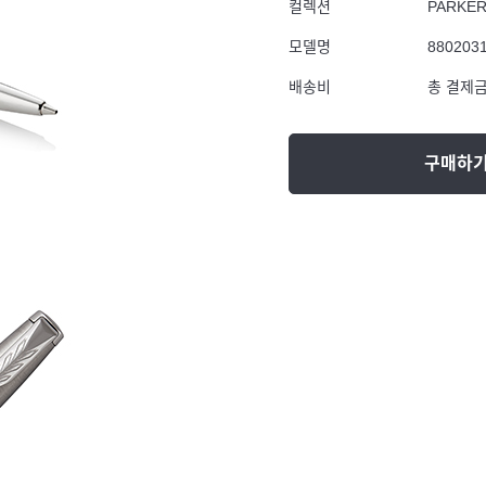
컬렉션
PARKE
모델명
880203
배송비
총 결제금
구매하