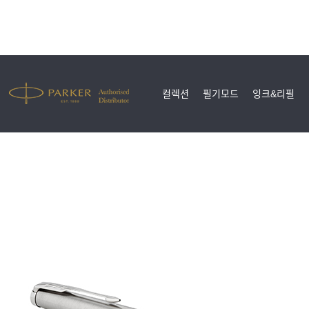
컬렉션
필기모드
잉크&리필