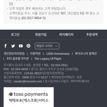
담)
- 고객 과실의 경우 배송비는 고객 부담입니다.
- 고객지원실 주소: 서울 강남구 도산대로 507, 대신빌딩 5층 ㈜ 항소 고
객지원실 (02-2017-9654~5)
로그인
회원가입
마이페이지
주문내역
패밀리 사이트
워터맨 쇼핑몰
개인정보처리방침
이용약관
135th Anniversary
파이오니어 컬렉션
조터 글로벌 아이콘
The Legacy Of Flight
파카 글로벌
주식회사 모나미
대표 : 송하윤
TEL : 02-554-0911
FAX : 02-554-4828
경기도 용인시 수지구 손곡로 17(동천동)
사업자등록번호 : 120-81-08227
[사업자정보확인]
통신판매 번호 : 2008-용인수지-0117
개인정보관리책임자 : 최준
이메일 : master@monami.com
호스팅서비스사업자 : ㈜커넥트웨이브