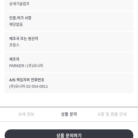
상세기술참조
인증.허가 사항
해당없음
제조국 또는 원산지
프랑스
제조자
PARKER / (주)모나미
A/S 책임자와 전화번호
(주)모나미 02-554-0911
상세 정보
상품 문의
교환 및 환불 안내
상품 문의하기