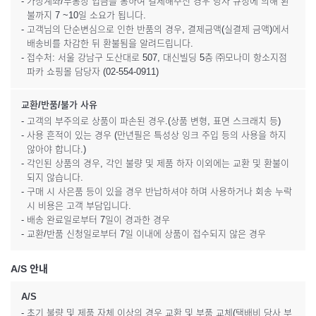
- 가상계좌/무통장 입금을 통하여 결제해주신 경우 당사 규정에 의해 환
불까지 7 ~10일 소요가 됩니다.
- 고객님의 단순변심으로 인한 반품의 경우, 결제금액(실결제 금액)에서
배송비를 차감한 뒤 환불됨을 알려드립니다.
- 접수처: 서울 강남구 도산대로 507, 대신빌딩 5층 ㈜모나미 항소지점
파카 쇼핑몰 담당자 (02-554-0911)
교환/반품/불가 사유
- 고객의 부주의로 상품이 파손된 경우.(상품 변형, 표면 스크래치 등)
- 사용 흔적이 있는 경우 (만년필은 특성상 잉크 주입 등의 사용을 하지
않아야 합니다.)
- 각인된 상품의 경우, 각인 불량 및 제품 하자 이외에는 교환 및 환불이
되지 않습니다.
- 구매 시 사은품 등이 있을 경우 반납하셔야 하며 사용하거나 회송 누락
시 비용은 고객 부담입니다.
- 배송 완료일로부터 7일이 경과한 경우
- 교환/반품 신청일로부터 7일 이내에 상품이 접수되지 않은 경우
A/S 안내
A/S
- 초기 불량 및 제품 자체 이상의 경우 교환 및 부품 교체(택배비 당사 부