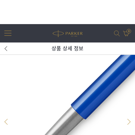
0
상품 상세 정보
어번
조터
아이엠
조터 XL