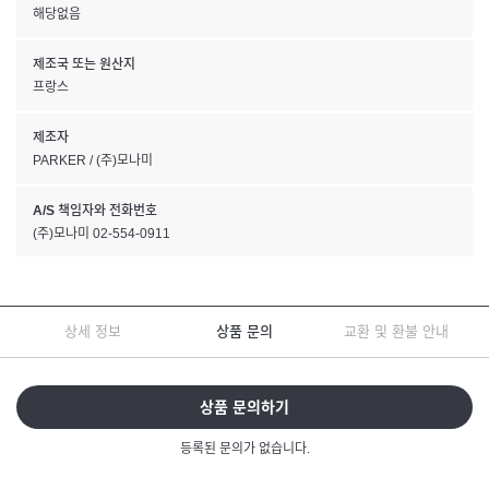
해당없음
제조국 또는 원산지
프랑스
제조자
PARKER / (주)모나미
A/S 책임자와 전화번호
(주)모나미 02-554-0911
상세 정보
상품 문의
교환 및 환불 안내
상품 문의하기
등록된 문의가 없습니다.