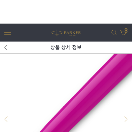
0
상품 상세 정보
어번
조터
아이엠
조터 XL