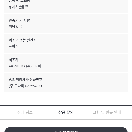
품명 및 모델명
상세기술참조
인증.허가 사항
해당없음
제조국 또는 원산지
프랑스
제조자
PARKER / (주)모나미
A/S 책임자와 전화번호
(주)모나미 02-554-0911
상세 정보
상품 문의
교환 및 환불 안내