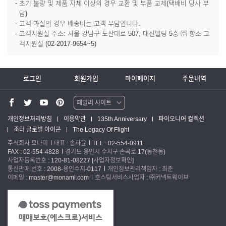
- 초기 불량 및 제품 자체 이상의 경우 교환 및 부품 교체(택배비 당사 부
담)
- 고객 과실의 경우 배송비는 고객 부담입니다.
- 고객지원실 주소: 서울 강남구 도산대로 507, 대신빌딩 5층 ㈜ 항소 고
객지원실 (02-2017-9654~5)
로그인
회원가입
마이페이지
주문내역
패밀리 사이트
워터맨 쇼핑몰
개인정보처리방침
이용약관
135th Anniversary
파이오니어 컬렉션
조터 글로벌 아이콘
The Legacy Of Flight
파카 글로벌
주식회사 모나미
대표 : 송하윤
TEL : 02-554-0911
FAX : 02-554-4828
경기도 용인시 수지구 손곡로 17(동천동)
사업자등록번호 : 120-81-08227
[사업자정보확인]
통신판매 번호 : 2008-용인수지-0117
개인정보관리책임자 : 최준
이메일 : master@monami.com
호스팅서비스사업자 : ㈜커넥트웨이브