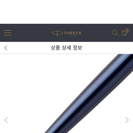
0
상품 상세 정보
어번
조터
아이엠
조터 XL