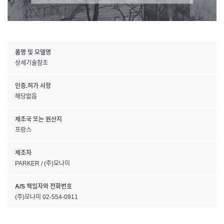
품명 및 모델명
상세기술참조
인증.허가 사항
해당없음
제조국 또는 원산지
프랑스
제조자
PARKER / (주)모나미
A/S 책임자와 전화번호
(주)모나미 02-554-0911