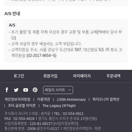
A/S 안내
A/S
- 초기 불량 및 제품 자체 이상의 경우 교환 및 부품 교체(택배비 당사 부
담)
- 고객 과실의 경우 배송비는 고객 부담입니다.
- 고객지원실 주소: 서울 강남구 도산대로 507, 대신빌딩 5층 ㈜ 항소 고
객지원실 (02-2017-9654~5)
로그인
회원가입
마이페이지
주문내역
패밀리 사이트
워터맨 쇼핑몰
개인정보처리방침
이용약관
135th Anniversary
파이오니어 컬렉션
조터 글로벌 아이콘
The Legacy Of Flight
파카 글로벌
주식회사 모나미
대표 : 송하윤
TEL : 02-554-0911
FAX : 02-554-4828
경기도 용인시 수지구 손곡로 17(동천동)
사업자등록번호 : 120-81-08227
[사업자정보확인]
통신판매 번호 : 2008-용인수지-0117
개인정보관리책임자 : 최준