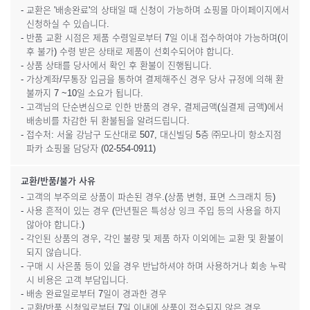
- 교환은 '배송완료'의 상태일 때 신청이 가능하며 쇼핑몰 마이페이지에서
신청하실 수 있습니다.
- 반품 교환 시점은 제품 수령일로부터 7일 이내 접수하여야 가능하며(이
후 불가) 수령 받은 상태로 제품이 선회수되어야 합니다.
- 상품 상태를 당사에서 확인 후 환불이 진행됩니다.
- 가상계좌/무통장 입금을 통하여 결제해주신 경우 당사 규정에 의해 환
불까지 7 ~10일 소요가 됩니다.
- 고객님의 단순변심으로 인한 반품의 경우, 결제금액(실결제 금액)에서
배송비를 차감한 뒤 환불됨을 알려드립니다.
- 접수처: 서울 강남구 도산대로 507, 대신빌딩 5층 ㈜모나미 항소지점
파카 쇼핑몰 담당자 (02-554-0911)
교환/반품/불가 사유
- 고객의 부주의로 상품이 파손된 경우.(상품 변형, 표면 스크래치 등)
- 사용 흔적이 있는 경우 (만년필은 특성상 잉크 주입 등의 사용을 하지
않아야 합니다.)
- 각인된 상품의 경우, 각인 불량 및 제품 하자 이외에는 교환 및 환불이
되지 않습니다.
- 구매 시 사은품 등이 있을 경우 반납하셔야 하며 사용하거나 회송 누락
시 비용은 고객 부담입니다.
- 배송 완료일로부터 7일이 경과한 경우
- 교환/반품 신청일로부터 7일 이내에 상품이 접수되지 않은 경우