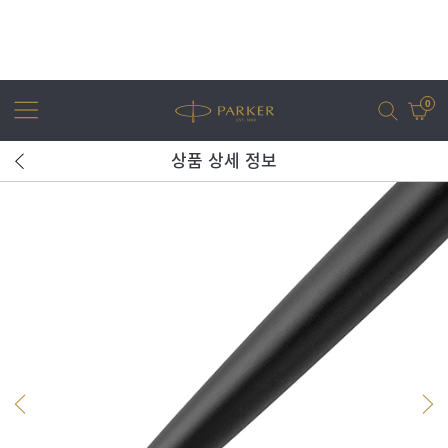
0
상품 상세 정보
어번
조터
아이엠
조터 XL