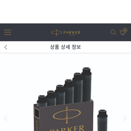
0
상품 상세 정보
어번
조터
아이엠
조터 XL