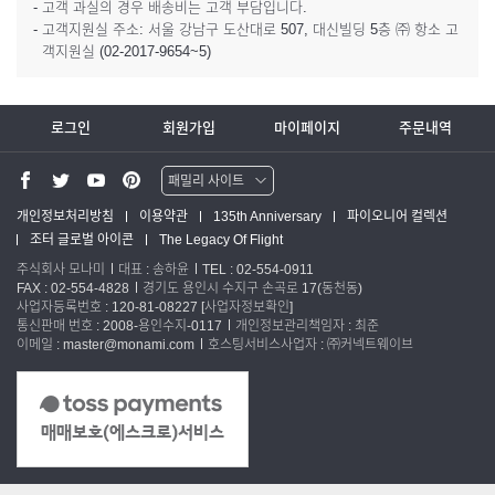
- 고객 과실의 경우 배송비는 고객 부담입니다.
- 고객지원실 주소: 서울 강남구 도산대로 507, 대신빌딩 5층 ㈜ 항소 고
객지원실 (02-2017-9654~5)
로그인
회원가입
마이페이지
주문내역
패밀리 사이트
워터맨 쇼핑몰
개인정보처리방침
이용약관
135th Anniversary
파이오니어 컬렉션
조터 글로벌 아이콘
The Legacy Of Flight
파카 글로벌
주식회사 모나미
대표 : 송하윤
TEL : 02-554-0911
FAX : 02-554-4828
경기도 용인시 수지구 손곡로 17(동천동)
사업자등록번호 : 120-81-08227
[사업자정보확인]
통신판매 번호 : 2008-용인수지-0117
개인정보관리책임자 : 최준
이메일 : master@monami.com
호스팅서비스사업자 : ㈜커넥트웨이브