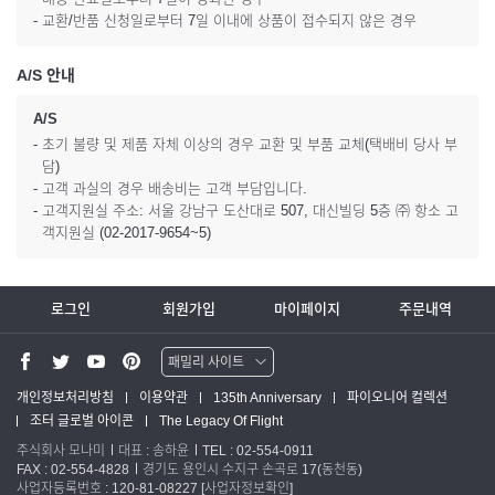
- 교환/반품 신청일로부터 7일 이내에 상품이 접수되지 않은 경우
A/S 안내
A/S
- 초기 불량 및 제품 자체 이상의 경우 교환 및 부품 교체(택배비 당사 부
담)
- 고객 과실의 경우 배송비는 고객 부담입니다.
- 고객지원실 주소: 서울 강남구 도산대로 507, 대신빌딩 5층 ㈜ 항소 고
객지원실 (02-2017-9654~5)
로그인
회원가입
마이페이지
주문내역
패밀리 사이트
워터맨 쇼핑몰
개인정보처리방침
이용약관
135th Anniversary
파이오니어 컬렉션
조터 글로벌 아이콘
The Legacy Of Flight
파카 글로벌
주식회사 모나미
대표 : 송하윤
TEL : 02-554-0911
FAX : 02-554-4828
경기도 용인시 수지구 손곡로 17(동천동)
사업자등록번호 : 120-81-08227
[사업자정보확인]