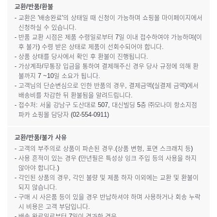
교환/반품/환불
- 교환은 '배송완료'의 상태일 때 신청이 가능하며 쇼핑몰 마이페이지에서
신청하실 수 있습니다.
- 반품 교환 시점은 제품 수령일로부터 7일 이내 접수하여야 가능하며(이
후 불가) 수령 받은 상태로 제품이 선회수되어야 합니다.
- 상품 상태를 당사에서 확인 후 환불이 진행됩니다.
- 가상계좌/무통장 입금을 통하여 결제해주신 경우 당사 규정에 의해 환
불까지 7 ~10일 소요가 됩니다.
- 고객님의 단순변심으로 인한 반품의 경우, 결제금액(실결제 금액)에서
배송비를 차감한 뒤 환불됨을 알려드립니다.
- 접수처: 서울 강남구 도산대로 507, 대신빌딩 5층 ㈜모나미 항소지점
파카 쇼핑몰 담당자 (02-554-0911)
교환/반품/불가 사유
- 고객의 부주의로 상품이 파손된 경우.(상품 변형, 표면 스크래치 등)
- 사용 흔적이 있는 경우 (만년필은 특성상 잉크 주입 등의 사용을 하지
않아야 합니다.)
- 각인된 상품의 경우, 각인 불량 및 제품 하자 이외에는 교환 및 환불이
되지 않습니다.
- 구매 시 사은품 등이 있을 경우 반납하셔야 하며 사용하거나 회송 누락
시 비용은 고객 부담입니다.
- 배송 완료일로부터 7일이 경과한 경우