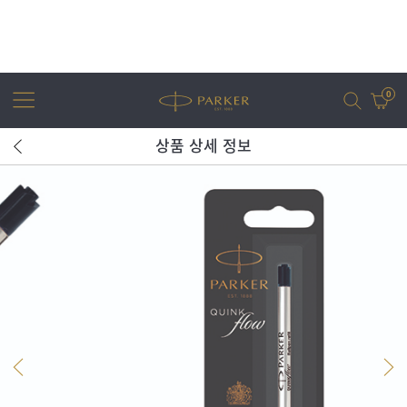
0
상품 상세 정보
어번
조터
아이엠
조터 XL