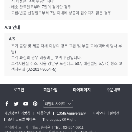
시 비용은 고객 부담입니다.
- 배송 완료일로부터 7일이 경과한 경우
- 교환/반품 신청일로부터 7일 이내에 상품이 접수되지 않은 경우
A/S 안내
A/S
- 초기 불량 및 제품 자체 이상의 경우 교환 및 부품 교체(택배비 당사 부
담)
- 고객 과실의 경우 배송비는 고객 부담입니다.
- 고객지원실 주소: 서울 강남구 도산대로 507, 대신빌딩 5층 ㈜ 항소 고
객지원실 (02-2017-9654~5)
로그인
회원가입
마이페이지
주문내역
패밀리 사이트
워터맨 쇼핑몰
개인정보처리방침
이용약관
135th Anniversary
파이오니어 컬렉션
조터 글로벌 아이콘
The Legacy Of Flight
파카 글로벌
주식회사 모나미
대표 : 송하윤
TEL : 02-554-0911