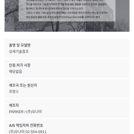
품명 및 모델명
상세기술참조
인증.허가 사항
해당없음
제조국 또는 원산지
프랑스
제조자
PARKER / (주)모나미
A/S 책임자와 전화번호
(주)모나미 02-554-0911