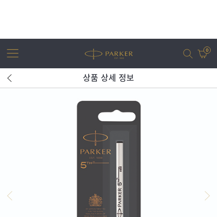
0
상품 상세 정보
어번
조터
아이엠
조터 XL