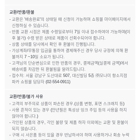
교환/반품/환불
- 교환은 '배송완료'의 상태일 때 신청이 가능하며 쇼핑몰 마이페이지에서
신청하실 수 있습니다.
- 반품 교환 시점은 제품 수령일로부터 7일 이내 접수하여야 가능하며(이
후 불가) 수령 받은 상태로 제품이 선회수되어야 합니다.
- 상품 상태를 당사에서 확인 후 환불이 진행됩니다.
- 가상계좌/무통장 입금을 통하여 결제해주신 경우 당사 규정에 의해 환
불까지 7 ~10일 소요가 됩니다.
- 고객님의 단순변심으로 인한 반품의 경우, 결제금액(실결제 금액)에서
배송비를 차감한 뒤 환불됨을 알려드립니다.
- 접수처: 서울 강남구 도산대로 507, 대신빌딩 5층 ㈜모나미 항소지점
파카 쇼핑몰 담당자 (02-554-0911)
교환/반품/불가 사유
- 고객의 부주의로 상품이 파손된 경우.(상품 변형, 표면 스크래치 등)
- 사용 흔적이 있는 경우 (만년필은 특성상 잉크 주입 등의 사용을 하지
않아야 합니다.)
- 각인된 상품의 경우, 각인 불량 및 제품 하자 이외에는 교환 및 환불이
되지 않습니다.
- 구매 시 사은품 등이 있을 경우 반납하셔야 하며 사용하거나 회송 누락