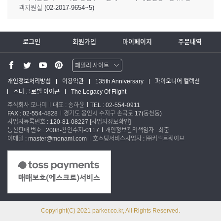
객지원실 (02-2017-9654~5)
로그인
회원가입
마이페이지
주문내역
패밀리 사이트
워터맨 쇼핑몰
개인정보처리방침
이용약관
135th Anniversary
파이오니어 컬렉션
조터 글로벌 아이콘
The Legacy Of Flight
파카 글로벌
주식회사 모나미
대표 : 송하윤
TEL : 02-554-0911
FAX : 02-554-4828
경기도 용인시 수지구 손곡로 17(동천동)
사업자등록번호 : 120-81-08227
[사업자정보확인]
통신판매 번호 : 2008-용인수지-0117
개인정보관리책임자 : 최준
이메일 : master@monami.com
호스팅서비스사업자 : ㈜커넥트웨이브
Copyright(C) 2021 parker.co.kr, All Rights Reserved.