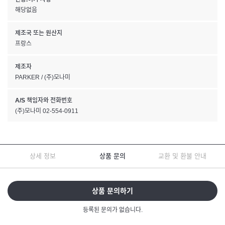
해당없음
제조국 또는 원산지
프랑스
제조자
PARKER / (주)모나미
A/S 책임자와 전화번호
(주)모나미 02-554-0911
상세 정보
상품 문의
교환 및 환불 안내
상품 문의하기
등록된 문의가 없습니다.