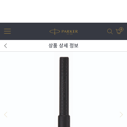
0
상품 상세 정보
어번
조터
아이엠
조터 XL