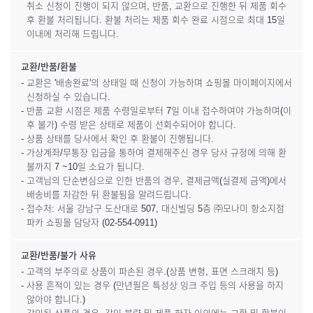
취소 신청이 진행이 되지 않으며, 반품, 교환으로 진행한 뒤 제품 회수
후 환불 처리됩니다. 환불 처리는 제품 회수 완료 시점으로 최대 15일
이내에 처리해 드립니다.
교환/반품/환불
- 교환은 '배송완료'의 상태일 때 신청이 가능하며 쇼핑몰 마이페이지에서
신청하실 수 있습니다.
- 반품 교환 시점은 제품 수령일로부터 7일 이내 접수하여야 가능하며(이
후 불가) 수령 받은 상태로 제품이 선회수되어야 합니다.
- 상품 상태를 당사에서 확인 후 환불이 진행됩니다.
- 가상계좌/무통장 입금을 통하여 결제해주신 경우 당사 규정에 의해 환
불까지 7 ~10일 소요가 됩니다.
- 고객님의 단순변심으로 인한 반품의 경우, 결제금액(실결제 금액)에서
배송비를 차감한 뒤 환불됨을 알려드립니다.
- 접수처: 서울 강남구 도산대로 507, 대신빌딩 5층 ㈜모나미 항소지점
파카 쇼핑몰 담당자 (02-554-0911)
교환/반품/불가 사유
- 고객의 부주의로 상품이 파손된 경우.(상품 변형, 표면 스크래치 등)
- 사용 흔적이 있는 경우 (만년필은 특성상 잉크 주입 등의 사용을 하지
않아야 합니다.)