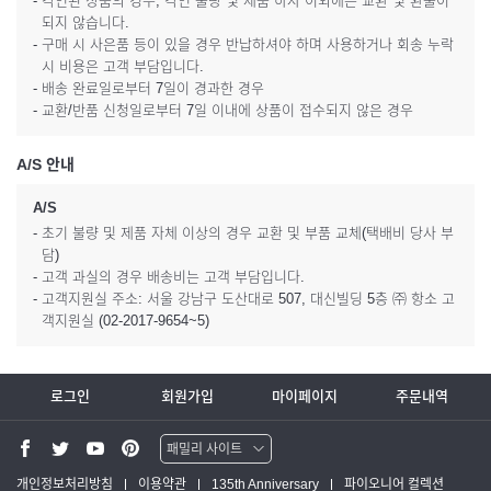
- 각인된 상품의 경우, 각인 불량 및 제품 하자 이외에는 교환 및 환불이
되지 않습니다.
- 구매 시 사은품 등이 있을 경우 반납하셔야 하며 사용하거나 회송 누락
시 비용은 고객 부담입니다.
- 배송 완료일로부터 7일이 경과한 경우
- 교환/반품 신청일로부터 7일 이내에 상품이 접수되지 않은 경우
A/S 안내
A/S
- 초기 불량 및 제품 자체 이상의 경우 교환 및 부품 교체(택배비 당사 부
담)
- 고객 과실의 경우 배송비는 고객 부담입니다.
- 고객지원실 주소: 서울 강남구 도산대로 507, 대신빌딩 5층 ㈜ 항소 고
객지원실 (02-2017-9654~5)
로그인
회원가입
마이페이지
주문내역
패밀리 사이트
워터맨 쇼핑몰
개인정보처리방침
이용약관
135th Anniversary
파이오니어 컬렉션