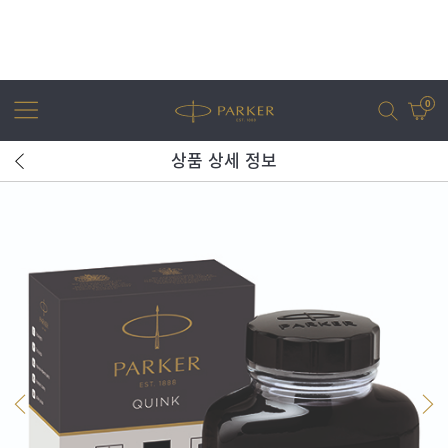
0
상품 상세 정보
어번
조터
아이엠
조터 XL