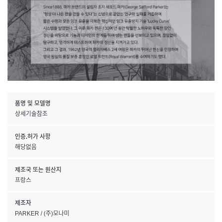
품명 및 모델명
상세기술참조
인증.허가 사항
해당없음
제조국 또는 원산지
프랑스
제조자
PARKER / (주)모나미