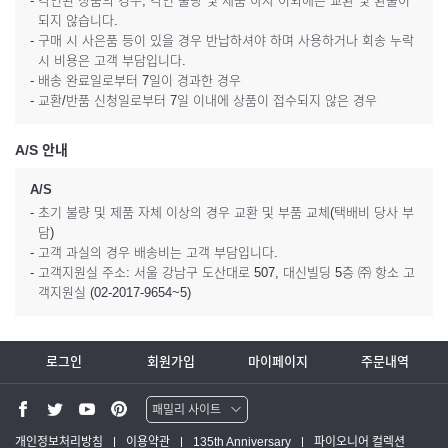
- 각인된 상품의 경우, 각인 불량 및 제품 하자 이외에는 교환 및 환불이
되지 않습니다.
- 구매 시 사은품 등이 있을 경우 반납하셔야 하며 사용하거나 회송 누락
시 비용은 고객 부담입니다.
- 배송 완료일로부터 7일이 경과한 경우
- 교환/반품 신청일로부터 7일 이내에 상품이 접수되지 않은 경우
A/S 안내
A/S
- 초기 불량 및 제품 자체 이상의 경우 교환 및 부품 교체(택배비 당사 부
담)
- 고객 과실의 경우 배송비는 고객 부담입니다.
- 고객지원실 주소: 서울 강남구 도산대로 507, 대신빌딩 5층 ㈜ 항소 고
객지원실 (02-2017-9654~5)
로그인
회원가입
마이페이지
주문내역
패밀리 사이트
워터맨 쇼핑몰
개인정보처리방침
이용약관
135th Anniversary
파이오니어 컬렉션