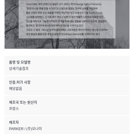
품명 및 모델명
상세기술참조
인증.허가 사항
해당없음
제조국 또는 원산지
프랑스
제조자
PARKER / (주)모나미