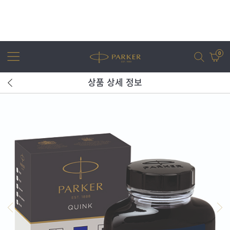
0
상품 상세 정보
어번
조터
아이엠
조터 XL