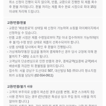
취소 신청이 진행이 되지 않으며, 반품, 교환으로 진행한 뒤 제품 회수
후 환불 처리됩니다. 환불 처리는 제품 회수 완료 시점으로 최대 15일
이내에 처리해 드립니다.
교환/반품/환불
- 교환은 '배송완료'의 상태일 때 신청이 가능하며 쇼핑몰 마이페이지에서
신청하실 수 있습니다.
- 반품 교환 시점은 제품 수령일로부터 7일 이내 접수하여야 가능하며(이
후 불가) 수령 받은 상태로 제품이 선회수되어야 합니다.
- 상품 상태를 당사에서 확인 후 환불이 진행됩니다.
- 가상계좌/무통장 입금을 통하여 결제해주신 경우 당사 규정에 의해 환
불까지 7 ~10일 소요가 됩니다.
- 고객님의 단순변심으로 인한 반품의 경우, 결제금액(실결제 금액)에서
배송비를 차감한 뒤 환불됨을 알려드립니다.
- 접수처: 서울 강남구 도산대로 507, 대신빌딩 5층 ㈜모나미 항소지점
파카 쇼핑몰 담당자 (02-554-0911)
교환/반품/불가 사유
- 고객의 부주의로 상품이 파손된 경우.(상품 변형, 표면 스크래치 등)
- 사용 흔적이 있는 경우 (만년필은 특성상 잉크 주입 등의 사용을 하지
않아야 합니다.)