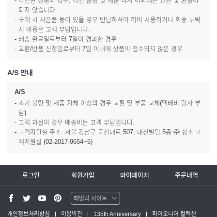
- 각인된 상품의 경우, 각인 불량 및 제품 하자 이외에는 교환 및 환불이
되지 않습니다.
- 구매 시 사은품 등이 있을 경우 반납하셔야 하며 사용하거나 회송 누락
시 비용은 고객 부담입니다.
- 배송 완료일로부터 7일이 경과한 경우
- 교환/반품 신청일로부터 7일 이내에 상품이 접수되지 않은 경우
A/S 안내
A/S
- 초기 불량 및 제품 자체 이상의 경우 교환 및 부품 교체(택배비 당사 부
담)
- 고객 과실의 경우 배송비는 고객 부담입니다.
- 고객지원실 주소: 서울 강남구 도산대로 507, 대신빌딩 5층 ㈜ 항소 고
객지원실 (02-2017-9654~5)
로그인
회원가입
마이페이지
주문내역
패밀리 사이트
워터맨 쇼핑몰
개인정보처리방침
이용약관
135th Anniversary
파이오니어 컬렉션