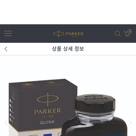
0
상품 상세 정보
어번
조터
아이엠
조터 XL