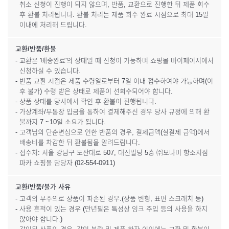
취소 신청이 진행이 되지 않으며, 반품, 교환으로 진행한 뒤 제품 회수
후 환불 처리됩니다. 환불 처리는 제품 회수 완료 시점으로 최대 15일
이내에 처리해 드립니다.
교환/반품/환불
- 교환은 '배송완료'의 상태일 때 신청이 가능하며 쇼핑몰 마이페이지에서
신청하실 수 있습니다.
- 반품 교환 시점은 제품 수령일로부터 7일 이내 접수하여야 가능하며(이
후 불가) 수령 받은 상태로 제품이 선회수되어야 합니다.
- 상품 상태를 당사에서 확인 후 환불이 진행됩니다.
- 가상계좌/무통장 입금을 통하여 결제해주신 경우 당사 규정에 의해 환
불까지 7 ~10일 소요가 됩니다.
- 고객님의 단순변심으로 인한 반품의 경우, 결제금액(실결제 금액)에서
배송비를 차감한 뒤 환불됨을 알려드립니다.
- 접수처: 서울 강남구 도산대로 507, 대신빌딩 5층 ㈜모나미 항소지점
파카 쇼핑몰 담당자 (02-554-0911)
교환/반품/불가 사유
- 고객의 부주의로 상품이 파손된 경우.(상품 변형, 표면 스크래치 등)
- 사용 흔적이 있는 경우 (만년필은 특성상 잉크 주입 등의 사용을 하지
않아야 합니다.)