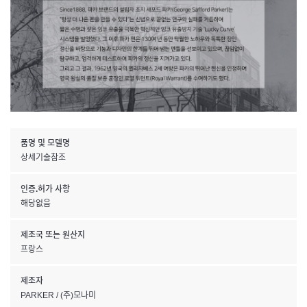
품명 및 모델명
상세기술참조
인증.허가 사항
해당없음
제조국 또는 원산지
프랑스
제조자
PARKER / (주)모나미