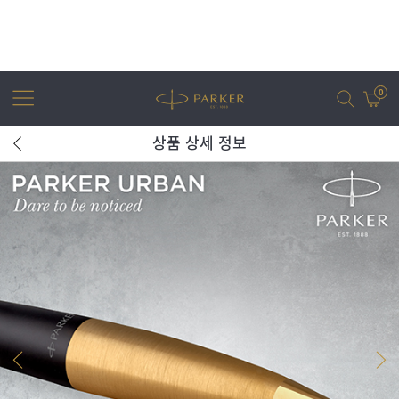
0
상품 상세 정보
어번
조터
아이엠
조터 XL