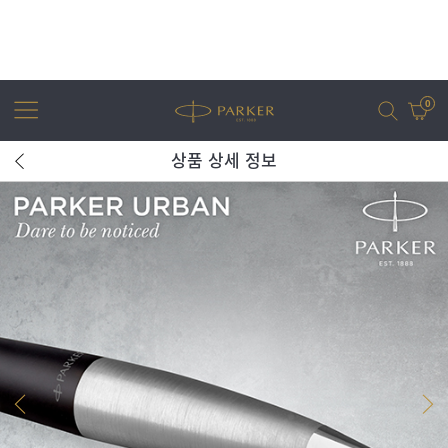
0
상품 상세 정보
어번
조터
아이엠
조터 XL