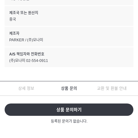
제조국 또는 원산지
중국
제조자
PARKER / (주)모나미
A/S 책임자와 전화번호
(주)모나미 02-554-0911
상세 정보
상품 문의
교환 및 환불 안내
상품 문의하기
등록된 문의가 없습니다.