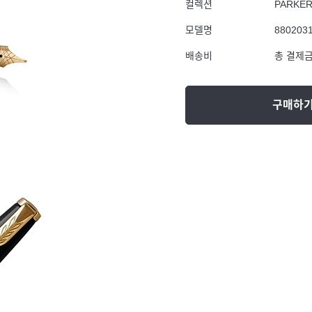
컬렉션
PARKE
모델명
880203
배송비
총 결제금
구매하