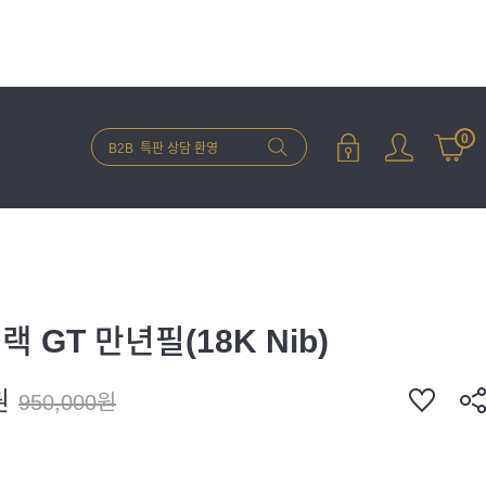
0
 GT 만년필(18K Nib)
원
950,000원