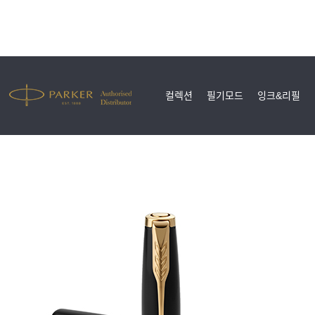
컬렉션
필기모드
잉크&리필