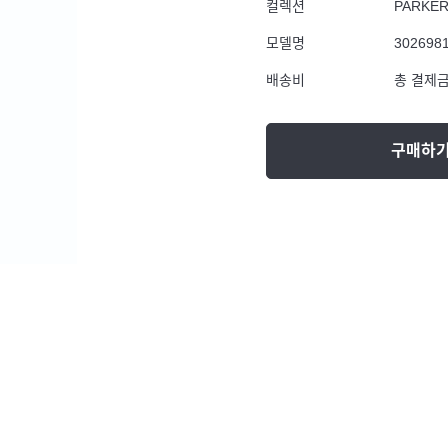
컬렉션
PARKE
모델명
302698
배송비
총 결제금
구매하