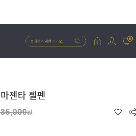
0
 마젠타 젤펜
35,000
원