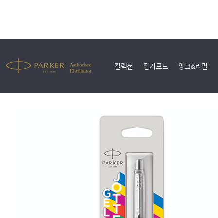
컬렉션
필기모드
잉크&리필