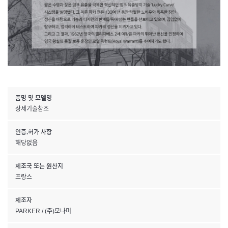
품명 및 모델명
상세기술참조
인증.허가 사항
해당없음
제조국 또는 원산지
프랑스
제조자
PARKER / (주)모나미