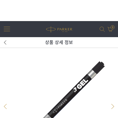
0
상품 상세 정보
어번
조터
아이엠
조터 XL