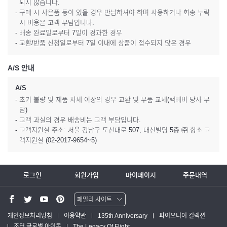
되지 않습니다.
- 구매 시 사은품 등이 있을 경우 반납하셔야 하며 사용하거나 회송 누락
시 비용은 고객 부담입니다.
- 배송 완료일로부터 7일이 경과한 경우
- 교환/반품 신청일로부터 7일 이내에 상품이 접수되지 않은 경우
A/S 안내
A/S
- 초기 불량 및 제품 자체 이상의 경우 교환 및 부품 교체(택배비 당사 부
담)
- 고객 과실의 경우 배송비는 고객 부담입니다.
- 고객지원실 주소: 서울 강남구 도산대로 507, 대신빌딩 5층 ㈜ 항소 고
객지원실 (02-2017-9654~5)
로그인
회원가입
마이페이지
주문내역
패밀리 사이트
워터맨 쇼핑몰
개인정보처리방침
이용약관
135th Anniversary
파이오니어 컬렉션
조터 글로벌 아이콘
The Legacy Of Flight