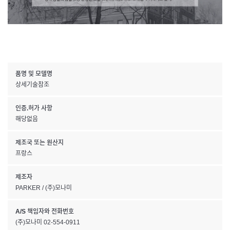
품명 및 모델명
상세기술참조
인증.허가 사항
해당없음
제조국 또는 원산지
프랑스
제조자
PARKER / (주)모나미
A/S 책임자와 전화번호
(주)모나미 02-554-0911