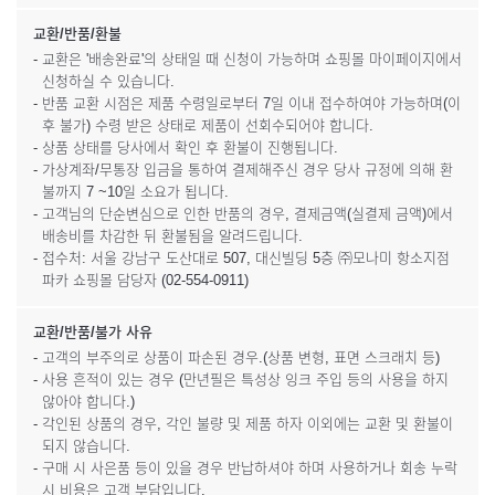
교환/반품/환불
- 교환은 '배송완료'의 상태일 때 신청이 가능하며 쇼핑몰 마이페이지에서
신청하실 수 있습니다.
- 반품 교환 시점은 제품 수령일로부터 7일 이내 접수하여야 가능하며(이
후 불가) 수령 받은 상태로 제품이 선회수되어야 합니다.
- 상품 상태를 당사에서 확인 후 환불이 진행됩니다.
- 가상계좌/무통장 입금을 통하여 결제해주신 경우 당사 규정에 의해 환
불까지 7 ~10일 소요가 됩니다.
- 고객님의 단순변심으로 인한 반품의 경우, 결제금액(실결제 금액)에서
배송비를 차감한 뒤 환불됨을 알려드립니다.
- 접수처: 서울 강남구 도산대로 507, 대신빌딩 5층 ㈜모나미 항소지점
파카 쇼핑몰 담당자 (02-554-0911)
교환/반품/불가 사유
- 고객의 부주의로 상품이 파손된 경우.(상품 변형, 표면 스크래치 등)
- 사용 흔적이 있는 경우 (만년필은 특성상 잉크 주입 등의 사용을 하지
않아야 합니다.)
- 각인된 상품의 경우, 각인 불량 및 제품 하자 이외에는 교환 및 환불이
되지 않습니다.
- 구매 시 사은품 등이 있을 경우 반납하셔야 하며 사용하거나 회송 누락
시 비용은 고객 부담입니다.