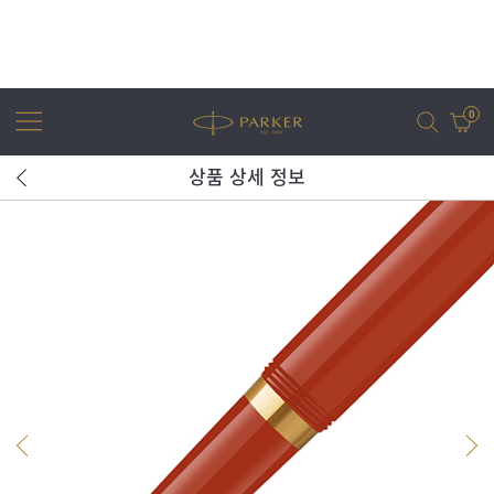
0
상품 상세 정보
어번
조터
아이엠
조터 XL