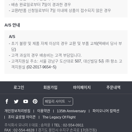
- 배송 완료일로부터 7일이 경과한 경우
- 교환/반품 신청일로부터 7일 이내에 상품이 접수되지 않은 경우
A/S 안내
A/S
- 초기 불량 및 제품 자체 이상의 경우 교환 및 부품 교체(택배비 당사 부
담)
- 고객 과실의 경우 배송비는 고객 부담입니다.
- 고객지원실 주소: 서울 강남구 도산대로 507, 대신빌딩 5층 ㈜ 항소 고
객지원실 (02-2017-9654~5)
로그인
회원가입
마이페이지
주문내역
패밀리 사이트
워터맨 쇼핑몰
개인정보처리방침
이용약관
135th Anniversary
파이오니어 컬렉션
조터 글로벌 아이콘
The Legacy Of Flight
파카 글로벌
주식회사 모나미
대표 : 송하윤
TEL : 02-554-0911
FAX : 02-554-4828
경기도 용인시 수지구 손곡로 17(동천동)