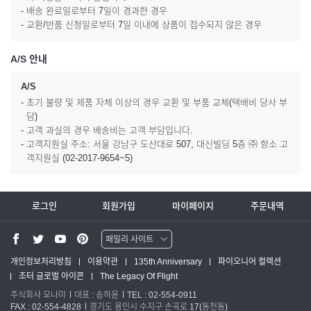
- 배송 완료일로부터 7일이 경과한 경우
- 교환/반품 신청일로부터 7일 이내에 상품이 접수되지 않은 경우
A/S 안내
A/S
- 초기 불량 및 제품 자체 이상의 경우 교환 및 부품 교체(택배비 당사 부
담)
- 고객 과실의 경우 배송비는 고객 부담입니다.
- 고객지원실 주소: 서울 강남구 도산대로 507, 대신빌딩 5층 ㈜ 항소 고
객지원실 (02-2017-9654~5)
로그인
회원가입
마이페이지
주문내역
패밀리 사이트
워터맨 쇼핑몰
개인정보처리방침
이용약관
135th Anniversary
파이오니어 컬렉션
조터 글로벌 아이콘
The Legacy Of Flight
파카 글로벌
주식회사 모나미
대표 : 송하윤
TEL : 02-554-0911
FAX : 02-554-4828
경기도 용인시 수지구 손곡로 17(동천동)