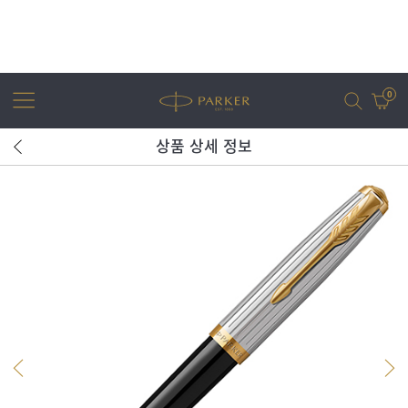
0
상품 상세 정보
어번
조터
아이엠
조터 XL