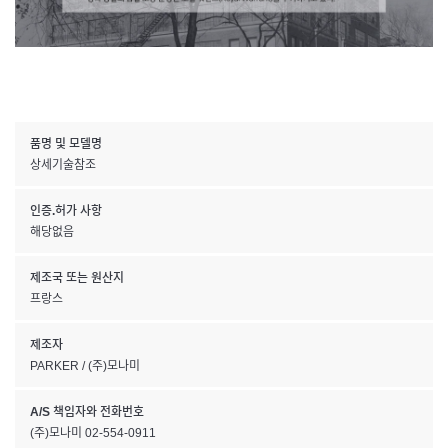
품명 및 모델명
상세기술참조
인증.허가 사항
해당없음
제조국 또는 원산지
프랑스
제조자
PARKER / (주)모나미
A/S 책임자와 전화번호
(주)모나미 02-554-0911