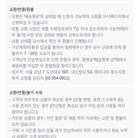
교환/반품/환불
- 교환은 '배송완료'의 상태일 때 신청이 가능하며 쇼핑몰 마이페이지에서
신청하실 수 있습니다.
- 반품 교환 시점은 제품 수령일로부터 7일 이내 접수하여야 가능하며(이
후 불가) 수령 받은 상태로 제품이 선회수되어야 합니다.
- 상품 상태를 당사에서 확인 후 환불이 진행됩니다.
- 가상계좌/무통장 입금을 통하여 결제해주신 경우 당사 규정에 의해 환
불까지 7 ~10일 소요가 됩니다.
- 고객님의 단순변심으로 인한 반품의 경우, 결제금액(실결제 금액)에서
배송비를 차감한 뒤 환불됨을 알려드립니다.
- 접수처: 서울 강남구 도산대로 507, 대신빌딩 5층 ㈜모나미 항소지점
파카 쇼핑몰 담당자 (02-554-0911)
교환/반품/불가 사유
- 고객의 부주의로 상품이 파손된 경우.(상품 변형, 표면 스크래치 등)
- 사용 흔적이 있는 경우 (만년필은 특성상 잉크 주입 등의 사용을 하지
않아야 합니다.)
- 각인된 상품의 경우, 각인 불량 및 제품 하자 이외에는 교환 및 환불이
되지 않습니다.
- 구매 시 사은품 등이 있을 경우 반납하셔야 하며 사용하거나 회송 누락
시 비용은 고객 부담입니다.