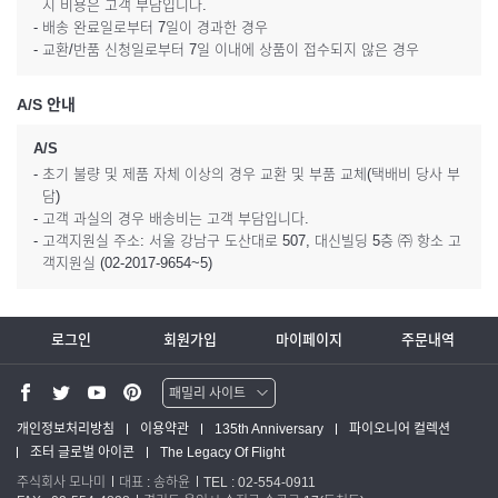
시 비용은 고객 부담입니다.
- 배송 완료일로부터 7일이 경과한 경우
- 교환/반품 신청일로부터 7일 이내에 상품이 접수되지 않은 경우
A/S 안내
A/S
- 초기 불량 및 제품 자체 이상의 경우 교환 및 부품 교체(택배비 당사 부
담)
- 고객 과실의 경우 배송비는 고객 부담입니다.
- 고객지원실 주소: 서울 강남구 도산대로 507, 대신빌딩 5층 ㈜ 항소 고
객지원실 (02-2017-9654~5)
로그인
회원가입
마이페이지
주문내역
패밀리 사이트
워터맨 쇼핑몰
개인정보처리방침
이용약관
135th Anniversary
파이오니어 컬렉션
조터 글로벌 아이콘
The Legacy Of Flight
파카 글로벌
주식회사 모나미
대표 : 송하윤
TEL : 02-554-0911