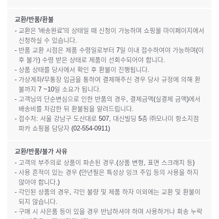
교환/반품/환불
- 교환은 '배송완료'의 상태일 때 신청이 가능하며 쇼핑몰 마이페이지에서
신청하실 수 있습니다.
- 반품 교환 시점은 제품 수령일로부터 7일 이내 접수하여야 가능하며(이
후 불가) 수령 받은 상태로 제품이 선회수되어야 합니다.
- 상품 상태를 당사에서 확인 후 환불이 진행됩니다.
- 가상계좌/무통장 입금을 통하여 결제해주신 경우 당사 규정에 의해 환
불까지 7 ~10일 소요가 됩니다.
- 고객님의 단순변심으로 인한 반품의 경우, 결제금액(실결제 금액)에서
배송비를 차감한 뒤 환불됨을 알려드립니다.
- 접수처: 서울 강남구 도산대로 507, 대신빌딩 5층 ㈜모나미 항소지점
파카 쇼핑몰 담당자 (02-554-0911)
교환/반품/불가 사유
- 고객의 부주의로 상품이 파손된 경우.(상품 변형, 표면 스크래치 등)
- 사용 흔적이 있는 경우 (만년필은 특성상 잉크 주입 등의 사용을 하지
않아야 합니다.)
- 각인된 상품의 경우, 각인 불량 및 제품 하자 이외에는 교환 및 환불이
되지 않습니다.
- 구매 시 사은품 등이 있을 경우 반납하셔야 하며 사용하거나 회송 누락