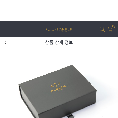
0
상품 상세 정보
어번
조터
아이엠
조터 XL