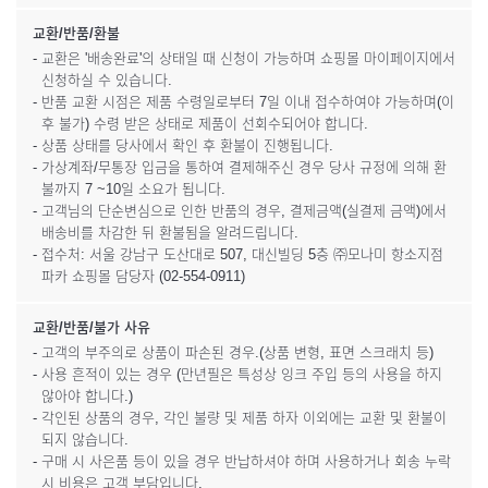
교환/반품/환불
- 교환은 '배송완료'의 상태일 때 신청이 가능하며 쇼핑몰 마이페이지에서
신청하실 수 있습니다.
- 반품 교환 시점은 제품 수령일로부터 7일 이내 접수하여야 가능하며(이
후 불가) 수령 받은 상태로 제품이 선회수되어야 합니다.
- 상품 상태를 당사에서 확인 후 환불이 진행됩니다.
- 가상계좌/무통장 입금을 통하여 결제해주신 경우 당사 규정에 의해 환
불까지 7 ~10일 소요가 됩니다.
- 고객님의 단순변심으로 인한 반품의 경우, 결제금액(실결제 금액)에서
배송비를 차감한 뒤 환불됨을 알려드립니다.
- 접수처: 서울 강남구 도산대로 507, 대신빌딩 5층 ㈜모나미 항소지점
파카 쇼핑몰 담당자 (02-554-0911)
교환/반품/불가 사유
- 고객의 부주의로 상품이 파손된 경우.(상품 변형, 표면 스크래치 등)
- 사용 흔적이 있는 경우 (만년필은 특성상 잉크 주입 등의 사용을 하지
않아야 합니다.)
- 각인된 상품의 경우, 각인 불량 및 제품 하자 이외에는 교환 및 환불이
되지 않습니다.
- 구매 시 사은품 등이 있을 경우 반납하셔야 하며 사용하거나 회송 누락
시 비용은 고객 부담입니다.