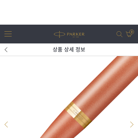
0
상품 상세 정보
어번
조터
아이엠
조터 XL