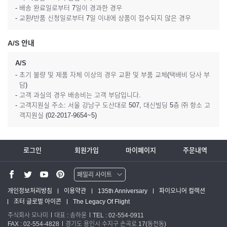
- 배송 완료일로부터 7일이 경과한 경우
- 교환/반품 신청일로부터 7일 이내에 상품이 접수되지 않은 경우
A/S 안내
A/S
- 초기 불량 및 제품 자체 이상의 경우 교환 및 부품 교체(택배비 당사 부
담)
- 고객 과실의 경우 배송비는 고객 부담입니다.
- 고객지원실 주소: 서울 강남구 도산대로 507, 대신빌딩 5층 ㈜ 항소 고
객지원실 (02-2017-9654~5)
로그인
회원가입
마이페이지
주문내역
패밀리 사이트
워터맨 쇼핑몰
개인정보처리방침
이용약관
135th Anniversary
파이오니어 컬렉션
조터 글로벌 아이콘
The Legacy Of Flight
파카 글로벌
주식회사 모나미
대표 : 송하윤
TEL : 02-554-0911
FAX : 02-554-4828
경기도 용인시 수지구 손곡로 17(동천동)