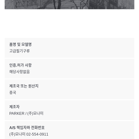
품명 및 모델명
고급필기구류
인증.허가 사항
해당사항없음
제조국 또는 원산지
중국
제조자
PARKER / (주)모나미
A/S 책임자와 전화번호
(주)모나미 02-554-0911