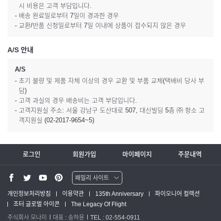
시 비용은 고객 부담입니다.
- 배송 완료일로부터 7일이 경과한 경우
- 교환/반품 신청일로부터 7일 이내에 상품이 접수되지 않은 경우
A/S 안내
A/S
- 초기 불량 및 제품 자체 이상의 경우 교환 및 부품 교체(택배비 당사 부
담)
- 고객 과실의 경우 배송비는 고객 부담입니다.
- 고객지원실 주소: 서울 강남구 도산대로 507, 대신빌딩 5층 ㈜ 항소 고
객지원실 (02-2017-9654~5)
로그인
회원가입
마이페이지
주문내역
패밀리 사이트
워터맨 쇼핑몰
개인정보처리방침
이용약관
135th Anniversary
파이오니어 컬렉션
조터 글로벌 아이콘
The Legacy Of Flight
파카 글로벌
주식회사 모나미
대표 : 송하윤
TEL : 02-554-0911