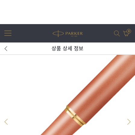
0
상품 상세 정보
어번
조터
아이엠
조터 XL