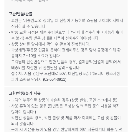
교환/반품/환불
- 교환은 '배송완료'의 상태일 때 신청이 가능하며 쇼핑몰 마이페이지에서
신청하실 수 있습니다.
- 반품 교환 시점은 제품 수령일로부터 7일 이내 접수하여야 가능하며(이
후 불가) 수령 받은 상태로 제품이 선회수되어야 합니다.
- 상품 상태를 당사에서 확인 후 환불이 진행됩니다.
- 가상계좌/무통장 입금을 통하여 결제해주신 경우 당사 규정에 의해 환
불까지 7 ~10일 소요가 됩니다.
- 고객님의 단순변심으로 인한 반품의 경우, 결제금액(실결제 금액)에서
배송비를 차감한 뒤 환불됨을 알려드립니다.
- 접수처: 서울 강남구 도산대로 507, 대신빌딩 5층 ㈜모나미 항소지점
파카 쇼핑몰 담당자 (02-554-0911)
교환/반품/불가 사유
- 고객의 부주의로 상품이 파손된 경우.(상품 변형, 표면 스크래치 등)
- 사용 흔적이 있는 경우 (만년필은 특성상 잉크 주입 등의 사용을 하지
않아야 합니다.)
- 각인된 상품의 경우, 각인 불량 및 제품 하자 이외에는 교환 및 환불이
되지 않습니다.
- 구매 시 사은품 등이 있을 경우 반납하셔야 하며 사용하거나 회송 누락