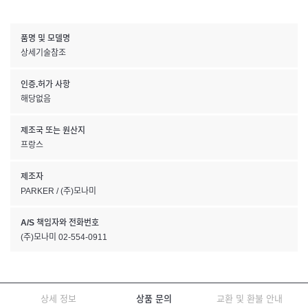
품명 및 모델명
상세기술참조
인증.허가 사항
해당없음
제조국 또는 원산지
프랑스
제조자
PARKER / (주)모나미
A/S 책임자와 전화번호
(주)모나미 02-554-0911
상세 정보
상품 문의
교환 및 환불 안내