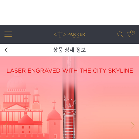
0
상품 상세 정보
어번
조터
아이엠
조터 XL