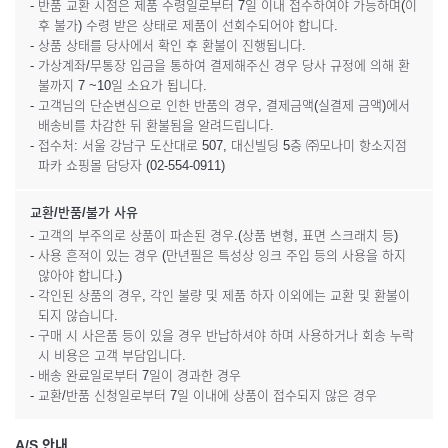
- 반품 교환 시점은 제품 수령일로부터 7일 이내 접수하여야 가능하며(이
후 불가) 수령 받은 상태로 제품이 선회수되어야 합니다.
- 상품 상태를 당사에서 확인 후 환불이 진행됩니다.
- 가상계좌/무통장 입금을 통하여 결제해주신 경우 당사 규정에 의해 환
불까지 7 ~10일 소요가 됩니다.
- 고객님의 단순변심으로 인한 반품의 경우, 결제금액(실결제 금액)에서
배송비를 차감한 뒤 환불됨을 알려드립니다.
- 접수처: 서울 강남구 도산대로 507, 대신빌딩 5층 ㈜모나미 항소지점
파카 쇼핑몰 담당자 (02-554-0911)
교환/반품/불가 사유
- 고객의 부주의로 상품이 파손된 경우.(상품 변형, 표면 스크래치 등)
- 사용 흔적이 있는 경우 (만년필은 특성상 잉크 주입 등의 사용을 하지
않아야 합니다.)
- 각인된 상품의 경우, 각인 불량 및 제품 하자 이외에는 교환 및 환불이
되지 않습니다.
- 구매 시 사은품 등이 있을 경우 반납하셔야 하며 사용하거나 회송 누락
시 비용은 고객 부담입니다.
- 배송 완료일로부터 7일이 경과한 경우
- 교환/반품 신청일로부터 7일 이내에 상품이 접수되지 않은 경우
A/S 안내