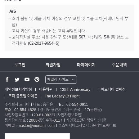
A/S
- 초기 불량 및 제품 자체 이상의 경우 교환 및 부품 교체(택배비 당사 부
담)
- 고객 과실의 경우 배송비는 고객 부담입니다.
- 고객지원실 주소: 서울 강남구 도산대로 507, 대신빌딩 5층 ㈜ 항소 고
객지원실 (02-2017-9654~5)
로그인
회원가입
마이페이지
주문내역
패밀리 사이트
워터맨 쇼핑몰
개인정보처리방침
이용약관
135th Anniversary
파이오니어 컬렉션
조터 글로벌 아이콘
The Legacy Of Flight
파카 글로벌
주식회사 모나미
대표 : 송하윤
TEL : 02-554-0911
FAX : 02-554-4828
경기도 용인시 수지구 손곡로 17(동천동)
사업자등록번호 : 120-81-08227
[사업자정보확인]
통신판매 번호 : 2008-용인수지-0117
개인정보관리책임자 : 최준
이메일 : master@monami.com
호스팅서비스사업자 : ㈜커넥트웨이브