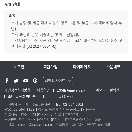
A/S 안내
A/S
- 초기 불량 및 제품 자체 이상의 경우 교환 및 부품 교체(택배비 당사 부
담)
- 고객 과실의 경우 배송비는 고객 부담입니다.
- 고객지원실 주소: 서울 강남구 도산대로 507, 대신빌딩 5층 ㈜ 항소 고
객지원실 (02-2017-9654~5)
로그인
회원가입
마이페이지
주문내역
패밀리 사이트
워터맨 쇼핑몰
개인정보처리방침
이용약관
135th Anniversary
파이오니어 컬렉션
조터 글로벌 아이콘
The Legacy Of Flight
파카 글로벌
주식회사 모나미
대표 : 송하윤
TEL : 02-554-0911
FAX : 02-554-4828
경기도 용인시 수지구 손곡로 17(동천동)
사업자등록번호 : 120-81-08227
[사업자정보확인]
통신판매 번호 : 2008-용인수지-0117
개인정보관리책임자 : 최준
이메일 : master@monami.com
호스팅서비스사업자 : ㈜커넥트웨이브