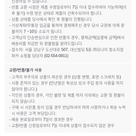
신청하실 수 있습니다.
- 반품 교환 시점은 제품 수령일로부터 7일 이내 접수하여야 가능하며(이
후 불가) 수령 받은 상태로 제품이 선회수되어야 합니다.
- 상품 상태를 당사에서 확인 후 환불이 진행됩니다.
- 가상계좌/무통장 입금을 통하여 결제해주신 경우 당사 규정에 의해 환
불까지 7 ~10일 소요가 됩니다.
- 고객님의 단순변심으로 인한 반품의 경우, 결제금액(실결제 금액)에서
배송비를 차감한 뒤 환불됨을 알려드립니다.
- 접수처: 서울 강남구 도산대로 507, 대신빌딩 5층 ㈜모나미 항소지점
파카 쇼핑몰 담당자 (02-554-0911)
교환/반품/불가 사유
- 고객의 부주의로 상품이 파손된 경우.(상품 변형, 표면 스크래치 등)
- 사용 흔적이 있는 경우 (만년필은 특성상 잉크 주입 등의 사용을 하지
않아야 합니다.)
- 각인된 상품의 경우, 각인 불량 및 제품 하자 이외에는 교환 및 환불이
되지 않습니다.
- 구매 시 사은품 등이 있을 경우 반납하셔야 하며 사용하거나 회송 누락
시 비용은 고객 부담입니다.
- 배송 완료일로부터 7일이 경과한 경우
- 교환/반품 신청일로부터 7일 이내에 상품이 접수되지 않은 경우