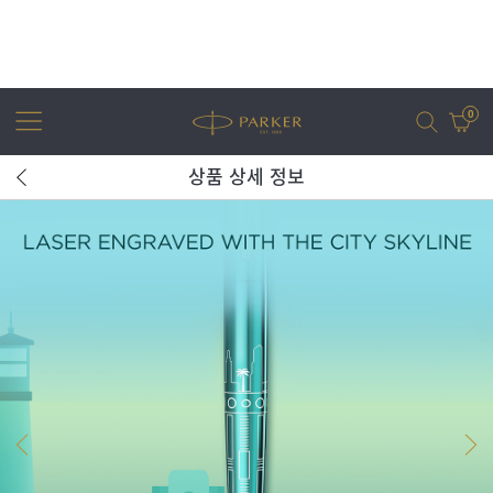
0
상품 상세 정보
어번
조터
아이엠
조터 XL