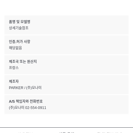
품명 및 모델명
상세기술참조
인증.허가 사항
해당없음
제조국 또는 원산지
프랑스
제조자
PARKER / (주)모나미
A/S 책임자와 전화번호
(주)모나미 02-554-0911