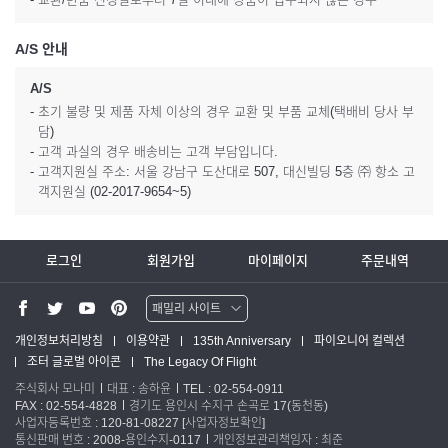
A/S 안내
A/S
- 초기 불량 및 제품 자체 이상의 경우 교환 및 부품 교체(택배비 당사 부
담)
- 고객 과실의 경우 배송비는 고객 부담입니다.
- 고객지원실 주소: 서울 강남구 도산대로 507, 대신빌딩 5층 ㈜ 항소 고
객지원실 (02-2017-9654~5)
로그인
회원가입
마이페이지
주문내역
패밀리 사이트
워터맨 쇼핑몰
개인정보처리방침
이용약관
135th Anniversary
파이오니어 컬렉션
조터 글로벌 아이콘
The Legacy Of Flight
파카 글로벌
주식회사 모나미
대표 : 송하윤
TEL : 02-554-0911
FAX : 02-554-4828
경기도 용인시 수지구 손곡로 17(동천동)
사업자등록번호 : 120-81-08227
[사업자정보확인]
통신판매 번호 : 2008-용인수지-0117
개인정보관리책임자 : 최준