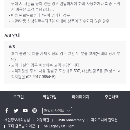
- 구매 시 사은품 등이 있을 경우 반납하셔야 하며 사용하거나 회송 누락
시 비용은 고객 부담입니다.
- 배송 완료일로부터 7일이 경과한 경우
- 교환/반품 신청일로부터 7일 이내에 상품이 접수되지 않은 경우
A/S 안내
A/S
- 초기 불량 및 제품 자체 이상의 경우 교환 및 부품 교체(택배비 당사 부
담)
- 고객 과실의 경우 배송비는 고객 부담입니다.
- 고객지원실 주소: 서울 강남구 도산대로 507, 대신빌딩 5층 ㈜ 항소 고
객지원실 (02-2017-9654~5)
로그인
회원가입
마이페이지
주문내역
패밀리 사이트
워터맨 쇼핑몰
개인정보처리방침
이용약관
135th Anniversary
파이오니어 컬렉션
조터 글로벌 아이콘
The Legacy Of Flight
파카 글로벌