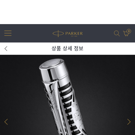
0
상품 상세 정보
어번
조터
아이엠
조터 XL