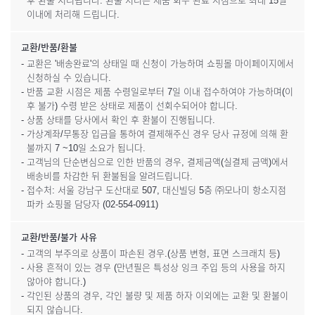
후 환불 처리됩니다. 환불 처리는 제품 회수 완료 시점으로 최대 15일
이내에 처리해 드립니다.
교환/반품/환불
- 교환은 '배송완료'의 상태일 때 신청이 가능하며 쇼핑몰 마이페이지에서
신청하실 수 있습니다.
- 반품 교환 시점은 제품 수령일로부터 7일 이내 접수하여야 가능하며(이
후 불가) 수령 받은 상태로 제품이 선회수되어야 합니다.
- 상품 상태를 당사에서 확인 후 환불이 진행됩니다.
- 가상계좌/무통장 입금을 통하여 결제해주신 경우 당사 규정에 의해 환
불까지 7 ~10일 소요가 됩니다.
- 고객님의 단순변심으로 인한 반품의 경우, 결제금액(실결제 금액)에서
배송비를 차감한 뒤 환불됨을 알려드립니다.
- 접수처: 서울 강남구 도산대로 507, 대신빌딩 5층 ㈜모나미 항소지점
파카 쇼핑몰 담당자 (02-554-0911)
교환/반품/불가 사유
- 고객의 부주의로 상품이 파손된 경우.(상품 변형, 표면 스크래치 등)
- 사용 흔적이 있는 경우 (만년필은 특성상 잉크 주입 등의 사용을 하지
않아야 합니다.)
- 각인된 상품의 경우, 각인 불량 및 제품 하자 이외에는 교환 및 환불이
되지 않습니다.