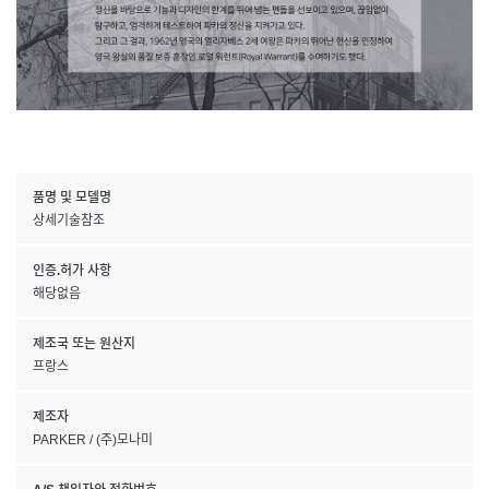
품명 및 모델명
상세기술참조
인증.허가 사항
해당없음
제조국 또는 원산지
프랑스
제조자
PARKER / (주)모나미