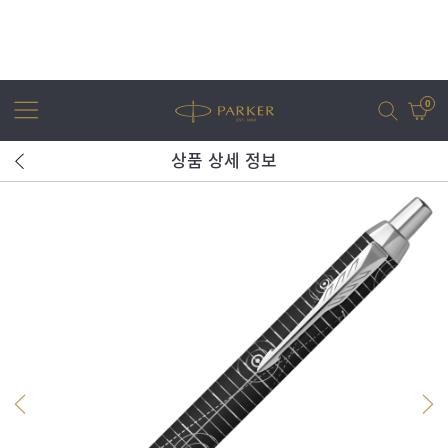
0
상품 상세 정보
어번
조터
아이엠
조터 XL