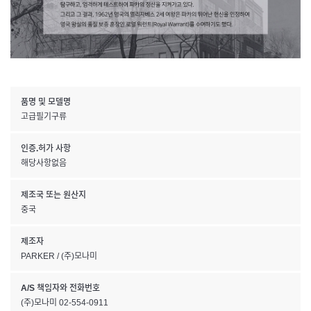
품명 및 모델명
고급필기구류
인증.허가 사항
해당사항없음
제조국 또는 원산지
중국
제조자
PARKER / (주)모나미
A/S 책임자와 전화번호
(주)모나미 02-554-0911