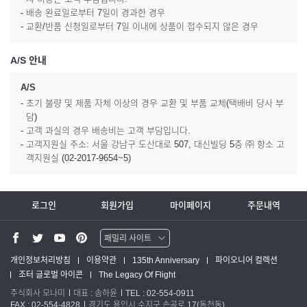
- 배송 완료일로부터 7일이 경과한 경우
- 교환/반품 신청일로부터 7일 이내에 상품이 접수되지 않은 경우
A/S 안내
A/S
- 초기 불량 및 제품 자체 이상의 경우 교환 및 부품 교체(택배비 당사 부
담)
- 고객 과실의 경우 배송비는 고객 부담입니다.
- 고객지원실 주소: 서울 강남구 도산대로 507, 대신빌딩 5층 ㈜ 항소 고
객지원실 (02-2017-9654~5)
로그인
회원가입
마이페이지
주문내역
패밀리 사이트
워터맨 쇼핑몰
개인정보처리방침
이용약관
135th Anniversary
파이오니어 컬렉션
조터 글로벌 아이콘
The Legacy Of Flight
파카 글로벌
주식회사 모나미
대표 : 송하윤
TEL : 02-554-0911
FAX : 02-554-4828
경기도 용인시 수지구 손곡로 17(동천동)