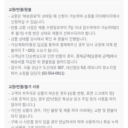
교환/반품/환불
- 교환은 '배송완료'의 상태일 때 신청이 가능하며 쇼핑몰 마이페이지에서
신청하실 수 있습니다.
- 반품 교환 시점은 제품 수령일로부터 7일 이내 접수하여야 가능하며(이
후 불가) 수령 받은 상태로 제품이 선회수되어야 합니다.
- 상품 상태를 당사에서 확인 후 환불이 진행됩니다.
- 가상계좌/무통장 입금을 통하여 결제해주신 경우 당사 규정에 의해 환
불까지 7 ~10일 소요가 됩니다.
- 고객님의 단순변심으로 인한 반품의 경우, 결제금액(실결제 금액)에서
배송비를 차감한 뒤 환불됨을 알려드립니다.
- 접수처: 서울 강남구 도산대로 507, 대신빌딩 5층 ㈜모나미 항소지점
파카 쇼핑몰 담당자 (02-554-0911)
교환/반품/불가 사유
- 고객의 부주의로 상품이 파손된 경우.(상품 변형, 표면 스크래치 등)
- 사용 흔적이 있는 경우 (만년필은 특성상 잉크 주입 등의 사용을 하지
않아야 합니다.)
- 각인된 상품의 경우, 각인 불량 및 제품 하자 이외에는 교환 및 환불이
되지 않습니다.
- 구매 시 사은품 등이 있을 경우 반납하셔야 하며 사용하거나 회송 누락
시 비용은 고객 부담입니다.