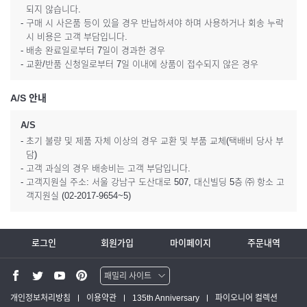
되지 않습니다.
- 구매 시 사은품 등이 있을 경우 반납하셔야 하며 사용하거나 회송 누락
시 비용은 고객 부담입니다.
- 배송 완료일로부터 7일이 경과한 경우
- 교환/반품 신청일로부터 7일 이내에 상품이 접수되지 않은 경우
A/S 안내
A/S
- 초기 불량 및 제품 자체 이상의 경우 교환 및 부품 교체(택배비 당사 부
담)
- 고객 과실의 경우 배송비는 고객 부담입니다.
- 고객지원실 주소: 서울 강남구 도산대로 507, 대신빌딩 5층 ㈜ 항소 고
객지원실 (02-2017-9654~5)
로그인
회원가입
마이페이지
주문내역
패밀리 사이트
워터맨 쇼핑몰
개인정보처리방침
이용약관
135th Anniversary
파이오니어 컬렉션