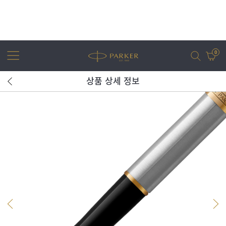
0
상품 상세 정보
어번
조터
아이엠
조터 XL