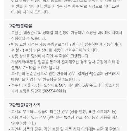
취소 신청이 진행이 되지 않으며, 반품, 교환으로 진행한 뒤 제품 회수
후 환불 처리됩니다. 환불 처리는 제품 회수 완료 시점으로 최대 15일
이내에 처리해 드립니다.
교환/반품/환불
- 교환은 '배송완료'의 상태일 때 신청이 가능하며 쇼핑몰 마이페이지에서
신청하실 수 있습니다.
- 반품 교환 시점은 제품 수령일로부터 7일 이내 접수하여야 가능하며(이
후 불가) 수령 받은 상태로 제품이 선회수되어야 합니다.
- 상품 상태를 당사에서 확인 후 환불이 진행됩니다.
- 가상계좌/무통장 입금을 통하여 결제해주신 경우 당사 규정에 의해 환
불까지 7 ~10일 소요가 됩니다.
- 고객님의 단순변심으로 인한 반품의 경우, 결제금액(실결제 금액)에서
배송비를 차감한 뒤 환불됨을 알려드립니다.
- 접수처: 서울 강남구 도산대로 507, 대신빌딩 5층 ㈜모나미 항소지점
파카 쇼핑몰 담당자 (02-554-0911)
교환/반품/불가 사유
- 고객의 부주의로 상품이 파손된 경우.(상품 변형, 표면 스크래치 등)
- 사용 흔적이 있는 경우 (만년필은 특성상 잉크 주입 등의 사용을 하지
않아야 합니다.)
- 각인된 상품의 경우, 각인 불량 및 제품 하자 이외에는 교환 및 환불이