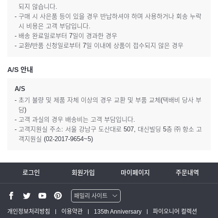
되지 않습니다.
- 구매 시 사은품 등이 있을 경우 반납하셔야 하며 사용하거나 회송 누락
시 비용은 고객 부담입니다.
- 배송 완료일로부터 7일이 경과한 경우
- 교환/반품 신청일로부터 7일 이내에 상품이 접수되지 않은 경우
A/S 안내
A/S
- 초기 불량 및 제품 자체 이상의 경우 교환 및 부품 교체(택배비 당사 부
담)
- 고객 과실의 경우 배송비는 고객 부담입니다.
- 고객지원실 주소: 서울 강남구 도산대로 507, 대신빌딩 5층 ㈜ 항소 고
객지원실 (02-2017-9654~5)
로그인
회원가입
마이페이지
주문내역
패밀리 사이트
워터맨 쇼핑몰
개인정보처리방침
이용약관
135th Anniversary
파이오니어 컬렉션