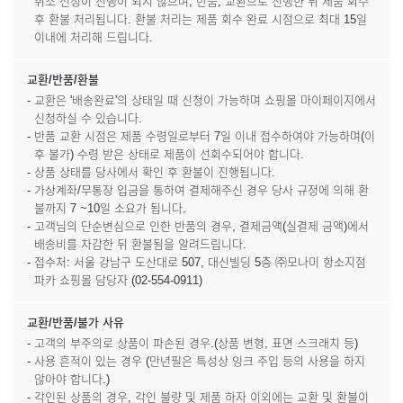
취소 신청이 진행이 되지 않으며, 반품, 교환으로 진행한 뒤 제품 회수
후 환불 처리됩니다. 환불 처리는 제품 회수 완료 시점으로 최대 15일
이내에 처리해 드립니다.
교환/반품/환불
- 교환은 '배송완료'의 상태일 때 신청이 가능하며 쇼핑몰 마이페이지에서
신청하실 수 있습니다.
- 반품 교환 시점은 제품 수령일로부터 7일 이내 접수하여야 가능하며(이
후 불가) 수령 받은 상태로 제품이 선회수되어야 합니다.
- 상품 상태를 당사에서 확인 후 환불이 진행됩니다.
- 가상계좌/무통장 입금을 통하여 결제해주신 경우 당사 규정에 의해 환
불까지 7 ~10일 소요가 됩니다.
- 고객님의 단순변심으로 인한 반품의 경우, 결제금액(실결제 금액)에서
배송비를 차감한 뒤 환불됨을 알려드립니다.
- 접수처: 서울 강남구 도산대로 507, 대신빌딩 5층 ㈜모나미 항소지점
파카 쇼핑몰 담당자 (02-554-0911)
교환/반품/불가 사유
- 고객의 부주의로 상품이 파손된 경우.(상품 변형, 표면 스크래치 등)
- 사용 흔적이 있는 경우 (만년필은 특성상 잉크 주입 등의 사용을 하지
않아야 합니다.)
- 각인된 상품의 경우, 각인 불량 및 제품 하자 이외에는 교환 및 환불이