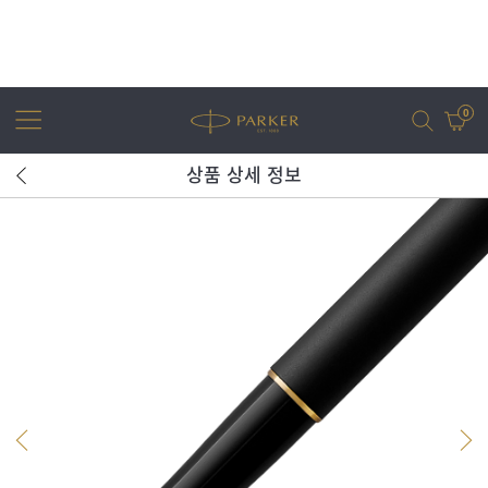
0
상품 상세 정보
어번
조터
아이엠
조터 XL