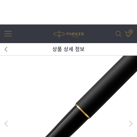
0
상품 상세 정보
어번
조터
아이엠
조터 XL