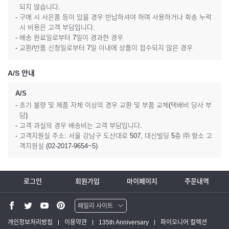
되지 않습니다.
- 구매 시 사은품 등이 있을 경우 반납하셔야 하며 사용하거나 회송 누락
시 비용은 고객 부담입니다.
- 배송 완료일로부터 7일이 경과한 경우
- 교환/반품 신청일로부터 7일 이내에 상품이 접수되지 않은 경우
A/S 안내
A/S
- 초기 불량 및 제품 자체 이상의 경우 교환 및 부품 교체(택배비 당사 부
담)
- 고객 과실의 경우 배송비는 고객 부담입니다.
- 고객지원실 주소: 서울 강남구 도산대로 507, 대신빌딩 5층 ㈜ 항소 고
객지원실 (02-2017-9654~5)
로그인
회원가입
마이페이지
주문내역
패밀리 사이트
워터맨 쇼핑몰
개인정보처리방침
이용약관
135th Anniversary
파이오니어 컬렉션