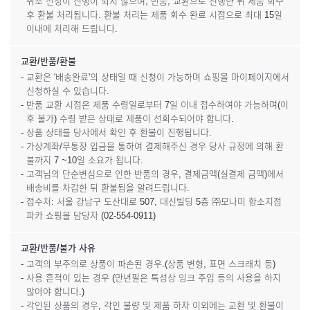
취소 신청이 진행이 되지 않으며, 반품, 교환으로 진행한 뒤 제품 회수
후 환불 처리됩니다. 환불 처리는 제품 회수 완료 시점으로 최대 15일
이내에 처리해 드립니다.
교환/반품/환불
- 교환은 '배송완료'의 상태일 때 신청이 가능하며 쇼핑몰 마이페이지에서
신청하실 수 있습니다.
- 반품 교환 시점은 제품 수령일로부터 7일 이내 접수하여야 가능하며(이
후 불가) 수령 받은 상태로 제품이 선회수되어야 합니다.
- 상품 상태를 당사에서 확인 후 환불이 진행됩니다.
- 가상계좌/무통장 입금을 통하여 결제해주신 경우 당사 규정에 의해 환
불까지 7 ~10일 소요가 됩니다.
- 고객님의 단순변심으로 인한 반품의 경우, 결제금액(실결제 금액)에서
배송비를 차감한 뒤 환불됨을 알려드립니다.
- 접수처: 서울 강남구 도산대로 507, 대신빌딩 5층 ㈜모나미 항소지점
파카 쇼핑몰 담당자 (02-554-0911)
교환/반품/불가 사유
- 고객의 부주의로 상품이 파손된 경우.(상품 변형, 표면 스크래치 등)
- 사용 흔적이 있는 경우 (만년필은 특성상 잉크 주입 등의 사용을 하지
않아야 합니다.)
- 각인된 상품의 경우, 각인 불량 및 제품 하자 이외에는 교환 및 환불이