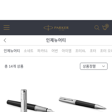
0
인제뉴어티
인제뉴어티
소네트
파카51
어번
아이엠
조터XL
조터
조터 오
어번
조터
아이엠
조터 XL
총
14
개 상품
상품정렬