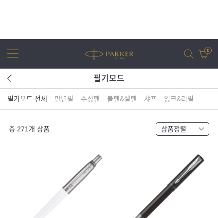
0
필기모드
필기모드 전체
만년필
수성펜
볼펜&젤펜
샤프
잉크&리필
어번
조터
아이엠
조터 XL
총
271
개 상품
상품정렬