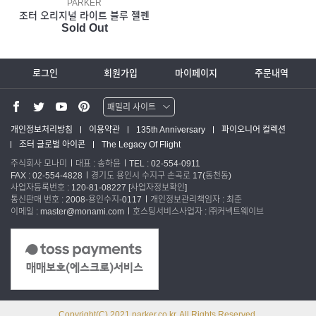
PARKER
조터 오리지널 라이트 블루 젤펜
Sold Out
로그인
회원가입
마이페이지
주문내역
패밀리 사이트
워터맨 쇼핑몰
개인정보처리방침
이용약관
135th Anniversary
파이오니어 컬렉션
조터 글로벌 아이콘
The Legacy Of Flight
파카 글로벌
주식회사 모나미
대표 : 송하윤
TEL : 02-554-0911
FAX : 02-554-4828
경기도 용인시 수지구 손곡로 17(동천동)
사업자등록번호 : 120-81-08227
[사업자정보확인]
통신판매 번호 : 2008-용인수지-0117
개인정보관리책임자 : 최준
이메일 : master@monami.com
호스팅서비스사업자 : ㈜커넥트웨이브
Copyright(C) 2021 parker.co.kr, All Rights Reserved.