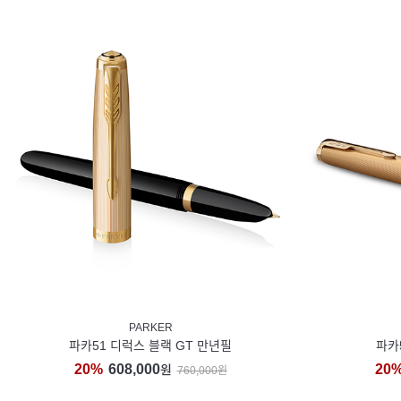
PARKER
파카51 디럭스 블랙 GT 만년필
파카
20%
608,000
20
원
760,000원