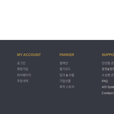
MY ACCOUNT
PARKER
SUPPO
로그인
컬렉션
만년필 
회원가입
필기모드
볼펜&젤펜
마이페이지
잉크 & 리필
수성펜 
주문내역
기업선물
FAQ
파카 스토리
A/S Sys
Contact 