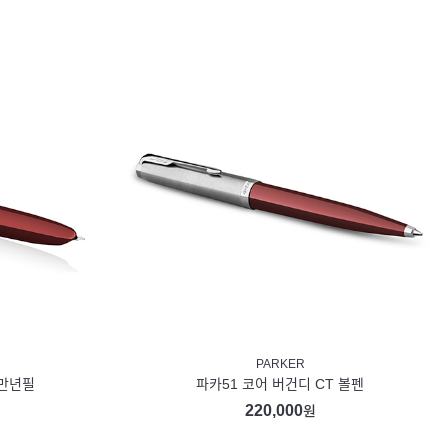
PARKER
 만년필
파카51 코어 버건디 CT 볼펜
220,000
원