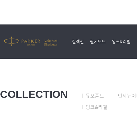
컬렉션
필기모드
잉크&리필
COLLECTION
듀오폴드
인제뉴어
잉크&리필