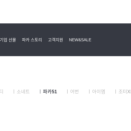
기업 선물
파카 스토리
고객지원
NEW&SALE
티
소네트
파카51
어번
아이엠
조터X