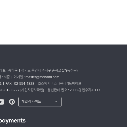
대표 : 송하윤
경기도 용인시 수지구 손곡로 17(동천동)
: 최준
이메일 :
master@monami.com
1
FAX : 02-554-4828
호스팅서비스 : ㈜커넥트웨이브
0-81-08227
[사업자정보확인]
통신판매 번호 : 2008-용인수지-0117
패밀리 사이트
워터맨 쇼핑몰
파카 글로벌