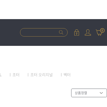
0
L
조터
조터 오리지널
벡터
상품정렬