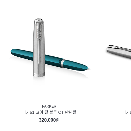
PARKER
파카51 코어 틸 블루 CT 만년필
파카5
320,000
원