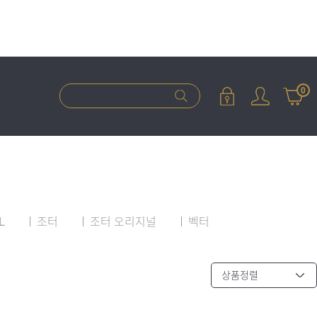
0
L
조터
조터 오리지널
벡터
상품정렬