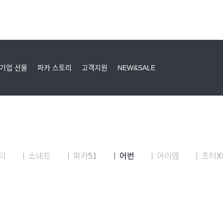
기업 선물
파카 스토리
고객지원
NEW&SALE
티
소네트
파카51
어번
아이엠
조터X