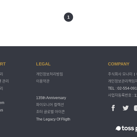
1
RT
LEGAL
COMPANY
주식회사 모나미
관리
개인정보처리방침
개인정보관리책임자 
 관리
이용약관
TEL : 02-554-091
관리
사업자등록번호 : 12
135th Anniversary
tem
파이오니어 컬렉션
us
조터 글로벌 아이콘
The Legacy Of Fligth