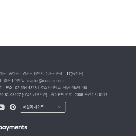
대표 : 송하윤
경기도 용인시 수지구 손곡로 17(동천동)
: 최준
이메일 :
master@monami.com
1
FAX : 02-554-4828
호스팅서비스 : ㈜커넥트웨이브
0-81-08227
[사업자정보확인]
통신판매 번호 : 2008-용인수지-0117
패밀리 사이트
워터맨 쇼핑몰
파카 글로벌