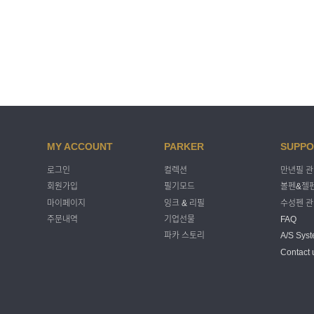
MY ACCOUNT
PARKER
SUPPO
로그인
컬렉션
만년필 
회원가입
필기모드
볼펜&젤펜
마이페이지
잉크 & 리필
수성펜 
주문내역
기업선물
FAQ
파카 스토리
A/S Sys
Contact 