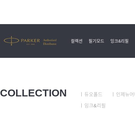
컬렉션
필기모드
잉크&리필
COLLECTION
듀오폴드
인제뉴어
잉크&리필