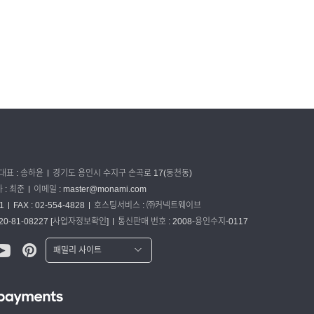
대표 : 송하윤
경기도 용인시 수지구 손곡로 17(동천동)
: 최준
이메일 :
master@monami.com
1
FAX : 02-554-4828
호스팅서비스 : ㈜커넥트웨이브
0-81-08227
[사업자정보확인]
통신판매 번호 : 2008-용인수지-0117
패밀리 사이트
워터맨 쇼핑몰
파카 글로벌