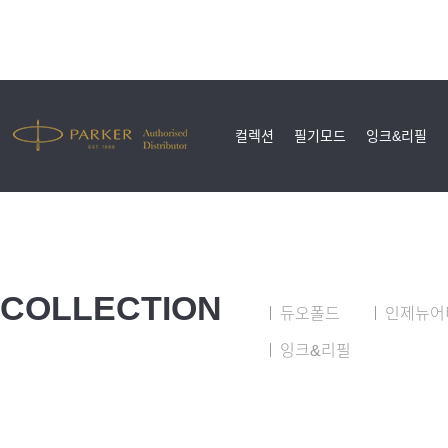
컬렉션
필기모드
잉크&리필
COLLECTION
듀오폴드
인제뉴어
잉크&리필