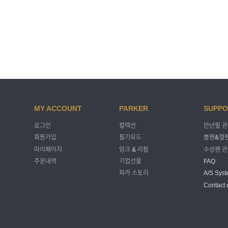
MY ACCOUNT
PARKER
SUPPO
로그인
컬렉션
만년필 
회원가입
필기모드
볼펜&젤펜
마이페이지
잉크 & 리필
수성펜 
주문내역
기업선물
FAQ
파카 스토리
A/S Sys
Contact 