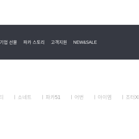
기업 선물
파카 스토리
고객지원
NEW&SALE
티
소네트
파카51
어번
아이엠
조터X