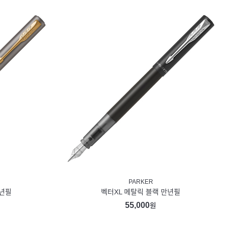
PARKER
만년필
벡터XL 메탈릭 블랙 만년필
55,000
원