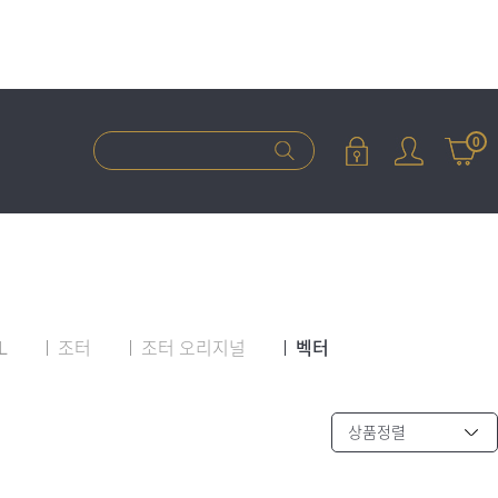
0
L
조터
조터 오리지널
벡터
상품정렬