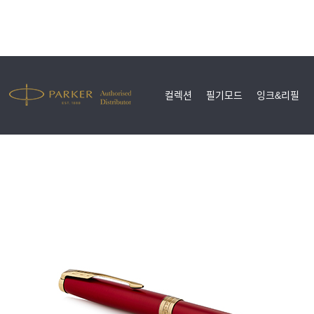
컬렉션
필기모드
잉크&리필