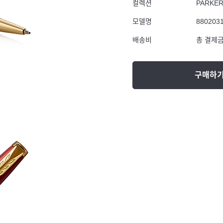
컬렉션
PARKE
모델명
880203
배송비
총 결제금
구매하