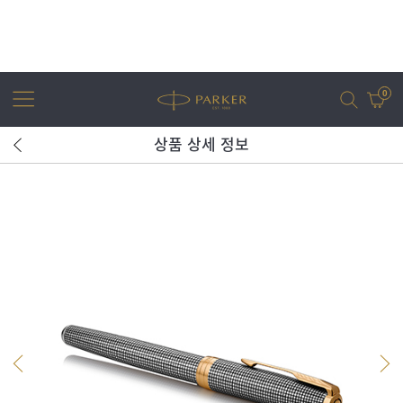
0
상품 상세 정보
어번
조터
아이엠
조터 XL