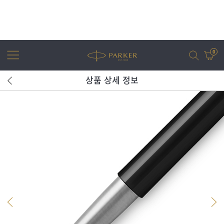
0
상품 상세 정보
어번
조터
아이엠
조터 XL