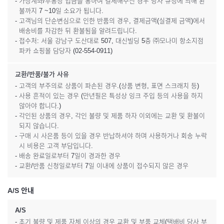
- 가상계좌/무통장 입금을 통하여 결제해주신 경우 당사 규정에 의해 환
불까지 7 ~10일 소요가 됩니다.
- 고객님의 단순변심으로 인한 반품의 경우, 결제금액(실결제 금액)에서
배송비를 차감한 뒤 환불됨을 알려드립니다.
- 접수처: 서울 강남구 도산대로 507, 대신빌딩 5층 ㈜모나미 항소지점
파카 쇼핑몰 담당자 (02-554-0911)
교환/반품/불가 사유
- 고객의 부주의로 상품이 파손된 경우.(상품 변형, 표면 스크래치 등)
- 사용 흔적이 있는 경우 (만년필은 특성상 잉크 주입 등의 사용을 하지
않아야 합니다.)
- 각인된 상품의 경우, 각인 불량 및 제품 하자 이외에는 교환 및 환불이
되지 않습니다.
- 구매 시 사은품 등이 있을 경우 반납하셔야 하며 사용하거나 회송 누락
시 비용은 고객 부담입니다.
- 배송 완료일로부터 7일이 경과한 경우
- 교환/반품 신청일로부터 7일 이내에 상품이 접수되지 않은 경우
A/S 안내
A/S
- 초기 불량 및 제품 자체 이상의 경우 교환 및 부품 교체(택배비 당사 부