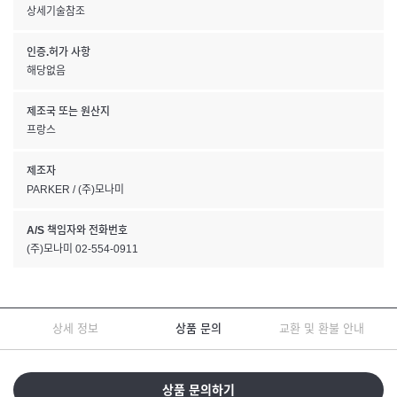
상세기술참조
인증.허가 사항
해당없음
제조국 또는 원산지
프랑스
제조자
PARKER / (주)모나미
A/S 책임자와 전화번호
(주)모나미 02-554-0911
상세 정보
상품 문의
교환 및 환불 안내
상품 문의하기