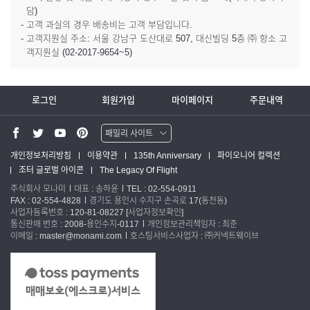
담)
- 고객 과실의 경우 배송비는 고객 부담입니다.
- 고객지원실 주소: 서울 강남구 도산대로 507, 대신빌딩 5층 ㈜ 항소 고
객지원실 (02-2017-9654~5)
로그인
회원가입
마이페이지
주문내역
패밀리 사이트
워터맨 쇼핑몰
개인정보처리방침
이용약관
135th Anniversary
파이오니어 컬렉션
조터 글로벌 아이콘
The Legacy Of Flight
파카 글로벌
주식회사 모나미
대표 : 송하윤
TEL : 02-554-0911
FAX : 02-554-4828
경기도 용인시 수지구 손곡로 17(동천동)
사업자등록번호 : 120-81-08227
[사업자정보확인]
통신판매 번호 : 2008-용인수지-0117
개인정보관리책임자 : 최준
이메일 : master@monami.com
호스팅서비스사업자 : ㈜커넥트웨이브