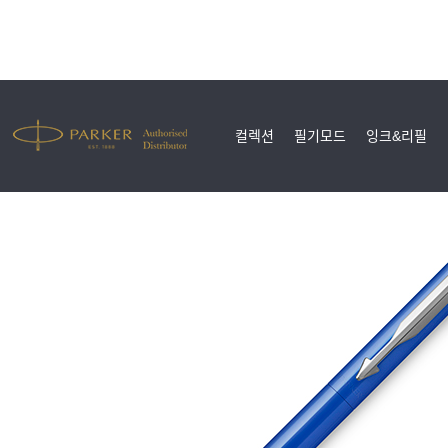
컬렉션
필기모드
잉크&리필