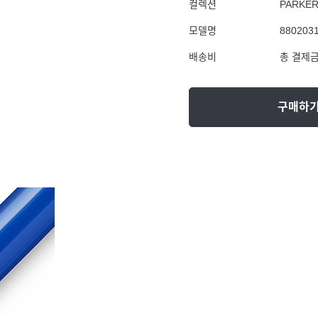
컬렉션
PARKE
모델명
880203
배송비
총 결제금
구매하