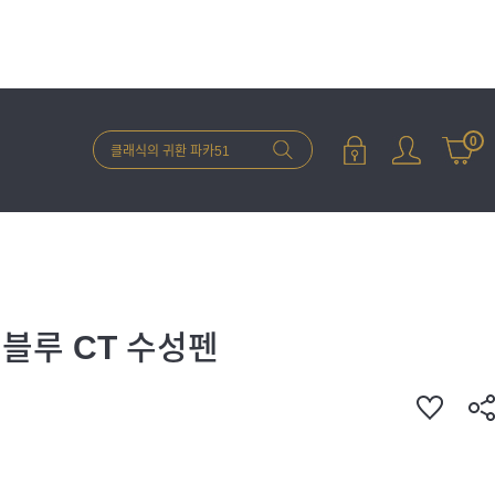
0
블루 CT 수성펜