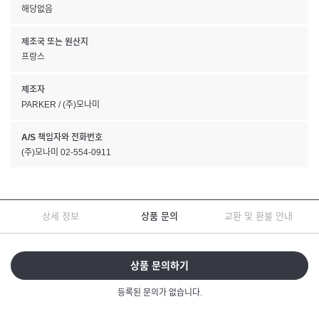
해당없음
제조국 또는 원산지
프랑스
제조자
PARKER / (주)모나미
A/S 책임자와 전화번호
(주)모나미 02-554-0911
상세 정보
상품 문의
교환 및 환불 안내
상품 문의하기
등록된 문의가 없습니다.