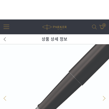
0
상품 상세 정보
어번
조터
아이엠
조터 XL