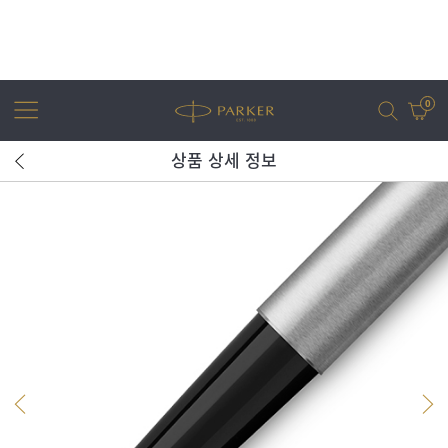
0
상품 상세 정보
어번
조터
아이엠
조터 XL