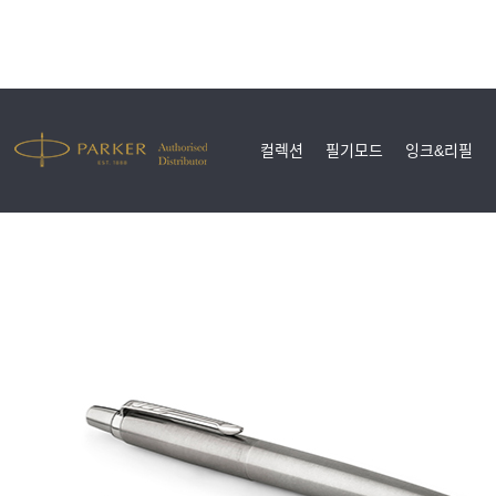
컬렉션
필기모드
잉크&리필