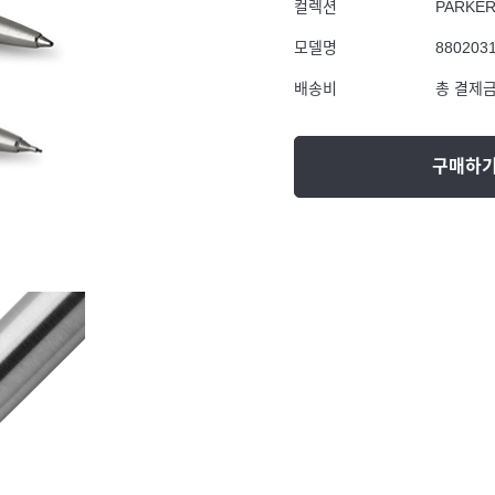
컬렉션
PARKE
모델명
880203
배송비
총 결제금
구매하