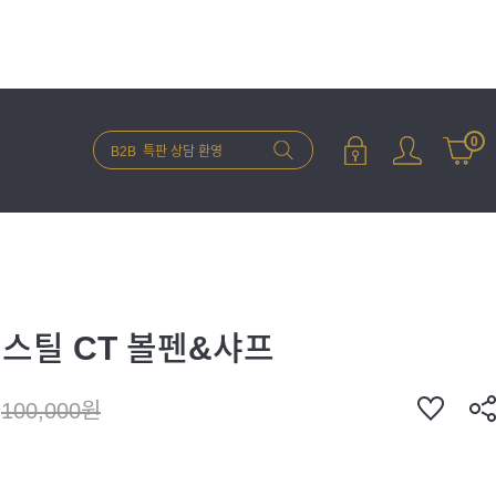
0
스틸 CT 볼펜&샤프
100,000원