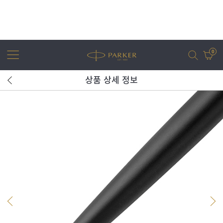
0
상품 상세 정보
어번
조터
아이엠
조터 XL