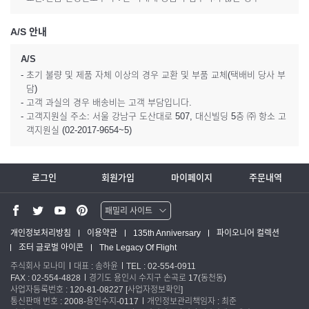
A/S 안내
A/S
- 초기 불량 및 제품 자체 이상의 경우 교환 및 부품 교체(택배비 당사 부
담)
- 고객 과실의 경우 배송비는 고객 부담입니다.
- 고객지원실 주소: 서울 강남구 도산대로 507, 대신빌딩 5층 ㈜ 항소 고
객지원실 (02-2017-9654~5)
로그인
회원가입
마이페이지
주문내역
패밀리 사이트
워터맨 쇼핑몰
개인정보처리방침
이용약관
135th Anniversary
파이오니어 컬렉션
조터 글로벌 아이콘
The Legacy Of Flight
파카 글로벌
주식회사 모나미
대표 : 송하윤
TEL : 02-554-0911
FAX : 02-554-4828
경기도 용인시 수지구 손곡로 17(동천동)
사업자등록번호 : 120-81-08227
[사업자정보확인]
통신판매 번호 : 2008-용인수지-0117
개인정보관리책임자 : 최준