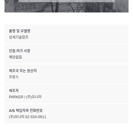
품명 및 모델명
상세기술참조
인증.허가 사항
해당없음
제조국 또는 원산지
프랑스
제조자
PARKER / (주)모나미
A/S 책임자와 전화번호
(주)모나미 02-554-0911