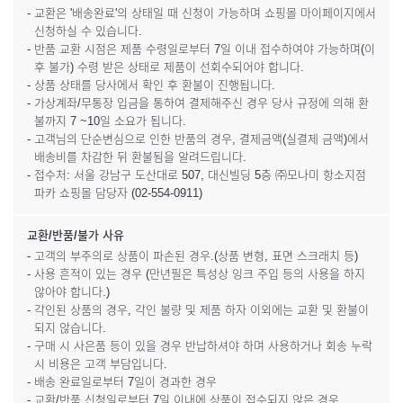
- 교환은 '배송완료'의 상태일 때 신청이 가능하며 쇼핑몰 마이페이지에서
신청하실 수 있습니다.
- 반품 교환 시점은 제품 수령일로부터 7일 이내 접수하여야 가능하며(이
후 불가) 수령 받은 상태로 제품이 선회수되어야 합니다.
- 상품 상태를 당사에서 확인 후 환불이 진행됩니다.
- 가상계좌/무통장 입금을 통하여 결제해주신 경우 당사 규정에 의해 환
불까지 7 ~10일 소요가 됩니다.
- 고객님의 단순변심으로 인한 반품의 경우, 결제금액(실결제 금액)에서
배송비를 차감한 뒤 환불됨을 알려드립니다.
- 접수처: 서울 강남구 도산대로 507, 대신빌딩 5층 ㈜모나미 항소지점
파카 쇼핑몰 담당자 (02-554-0911)
교환/반품/불가 사유
- 고객의 부주의로 상품이 파손된 경우.(상품 변형, 표면 스크래치 등)
- 사용 흔적이 있는 경우 (만년필은 특성상 잉크 주입 등의 사용을 하지
않아야 합니다.)
- 각인된 상품의 경우, 각인 불량 및 제품 하자 이외에는 교환 및 환불이
되지 않습니다.
- 구매 시 사은품 등이 있을 경우 반납하셔야 하며 사용하거나 회송 누락
시 비용은 고객 부담입니다.
- 배송 완료일로부터 7일이 경과한 경우
- 교환/반품 신청일로부터 7일 이내에 상품이 접수되지 않은 경우